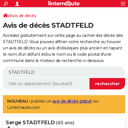
ACTUALITÉS
Connexion
S'inscrire
Avis de décès
Rechercher
Société
Education
Villes
Politique
Faits Divers
Monde
+
SPORT
Avis de décès STADTFELD
Football
Cyclisme
Forum
Coupe du monde 2026
Tennis
Rugby
CULTURE
Accédez gratuitement sur cette page au carnet des décès des
TNT
Cinéma
Musique
Programme TV
Streaming
Sorties cinéma
+
STADTFELD. Vous pouvez affiner votre recherche ou trouver
FINANCE
un avis de décès ou un avis d'obsèques plus ancien en tapant
Impôts
Immobilier
Banque
Crédit
Retraite
Epargne
Risques naturels par ville
Assurance
AUTO
le nom d'un défunt et/ou le nom ou le code postal d'une
commune dans le moteur de recherche ci-dessous.
Réserver un essai
Berlines
Forum auto
Essais
Citadines
SUV
+
HIGH-TECH
Meilleur smartphone
Ordinateurs
Guide high-tech
Mobiles
Internet
Jeux vidéo
+
BRICOLAGE
Aménagement intérieur
Cuisine
Jardinage
+
Forum
Extérieur
Salle de bains
Rangement
WEEK-END
Escapades
Expositions
Week-end nature
Guides de France
Patrimoine
Musées
+
LIFESTYLE
NOUVEAU :
publiez un
avis de décès gratuit
sur
Linternaute.com
Bien-être
Mode
+
Art de vivre
Loisirs
Modes de vie
SANTE
Serge STADTFELD
Guide de la santé
Médicaments
+
Alimentation
Maladies
Sommeil
(65 ans)
VOYAGE