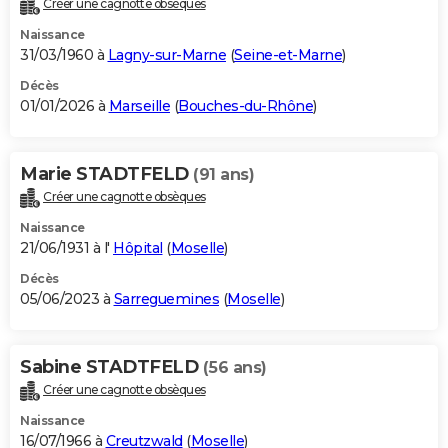
Créer une cagnotte obsèques
City break
Voyage de noces
Climat
Destinations
Voyage nature
Forum
+
PHOTO
Naissance
31/03/1960 à
Lagny-sur-Marne
(
Seine-et-Marne
)
GUIDES D'ACHAT
Décès
01/01/2026 à
Marseille
(
Bouches-du-Rhône
)
BONS PLANS
CARTE DE VOEUX
Marie STADTFELD
(91 ans)
Carte Bonne année
Carte Pâques
Carte de Noël
Carte Saint-Valentin
Carte d'anniversaire
DICTIONNAIRE
Créer une cagnotte obsèques
Biographies
Expressions
Dictionnaire
Citations
Proverbes
PROGRAMME TV
Naissance
21/06/1931 à l'
Hôpital
(
Moselle
)
COPAINS D'AVANT
Décès
05/06/2023 à
Sarreguemines
(
Moselle
)
Se connecter
Collèges
Universités
Service militaire
S'inscrire
Lycées
Primaires
Entreprises
Avis de recherche
AVIS DE DÉCÈS
FORUM
Sabine STADTFELD
(56 ans)
Lifestyle
Sport
Television
Cinema
Bricolage
Culture
Auto
Voyage
Créer une cagnotte obsèques
Naissance
16/07/1966 à
Creutzwald
(
Moselle
)