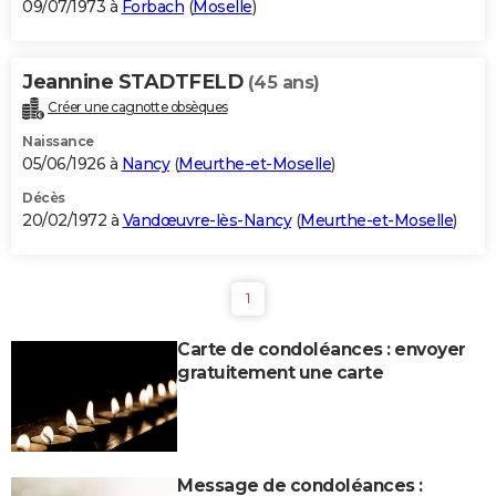
09/07/1973 à
Forbach
(
Moselle
)
Jeannine STADTFELD
(45 ans)
Créer une cagnotte obsèques
Naissance
05/06/1926 à
Nancy
(
Meurthe-et-Moselle
)
Décès
20/02/1972 à
Vandœuvre-lès-Nancy
(
Meurthe-et-Moselle
)
1
Carte de condoléances : envoyer
gratuitement une carte
Message de condoléances :