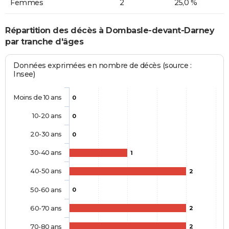
Femmes
2
25,0 %
Répartition des décès à Dombasle-devant-Darney
par tranche d'âges
Données exprimées en nombre de décès (source :
Insee)
Moins de 10 ans
0
10-20 ans
0
20-30 ans
0
30-40 ans
1
40-50 ans
2
50-60 ans
0
60-70 ans
2
70-80 ans
2