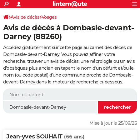
ACTUALITÉS
Connexion
S'inscrire
Avis de décès
Vosges
Rechercher
Société
Education
Villes
Politique
Faits Divers
Monde
+
SPORT
Avis de décès à Dombasle-devant-
Football
Cyclisme
Forum
Coupe du monde 2026
Tennis
Rugby
CULTURE
Darney (88260)
TNT
Cinéma
Musique
Programme TV
Streaming
Sorties cinéma
+
FINANCE
Accédez gratuitement sur cette page au carnet des décès de
Dombasle-devant-Darney. Vous pouvez affiner votre
Impôts
Immobilier
Banque
Crédit
Retraite
Epargne
Risques naturels par ville
Assurance
AUTO
recherche, trouver un avis de décès, une nécrologie ou un avis
d'obsèques plus ancien en tapant le nom d'un défunt et/ou le
Réserver un essai
Berlines
Forum auto
Essais
Citadines
SUV
+
HIGH-TECH
nom (ou code postal) d'une commune proche de Dombasle-
devant-Darney dans le moteur de recherche ci-dessous.
Meilleur smartphone
Ordinateurs
Guide high-tech
Mobiles
Internet
Jeux vidéo
+
BRICOLAGE
Aménagement intérieur
Cuisine
Jardinage
+
Forum
Extérieur
Salle de bains
Rangement
WEEK-END
Escapades
Expositions
Week-end nature
Guides de France
Patrimoine
Musées
+
LIFESTYLE
Bien-être
Mode
+
Art de vivre
Loisirs
Modes de vie
SANTE
Mise à jour le 25/06/26
Guide de la santé
Médicaments
+
Alimentation
Maladies
Sommeil
VOYAGE
Jean-yves SOUHAIT
(66 ans)