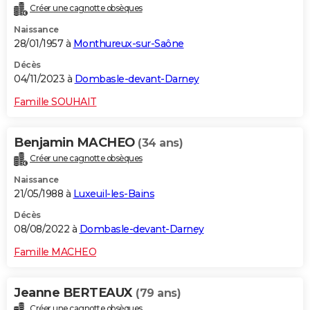
Créer une cagnotte obsèques
City break
Voyage de noces
Climat
Destinations
Voyage nature
Forum
+
PHOTO
Naissance
28/01/1957 à
Monthureux-sur-Saône
GUIDES D'ACHAT
Décès
BONS PLANS
04/11/2023 à
Dombasle-devant-Darney
CARTE DE VOEUX
Famille SOUHAIT
Carte Bonne année
Carte Pâques
Carte de Noël
Carte Saint-Valentin
Carte d'anniversaire
DICTIONNAIRE
Benjamin MACHEO
(34 ans)
Biographies
Expressions
Dictionnaire
Citations
Proverbes
PROGRAMME TV
Créer une cagnotte obsèques
Naissance
COPAINS D'AVANT
21/05/1988 à
Luxeuil-les-Bains
Se connecter
Collèges
Universités
Service militaire
S'inscrire
Lycées
Primaires
Entreprises
Avis de recherche
AVIS DE DÉCÈS
Décès
08/08/2022 à
Dombasle-devant-Darney
FORUM
Famille MACHEO
Lifestyle
Sport
Television
Cinema
Bricolage
Culture
Auto
Voyage
Jeanne BERTEAUX
(79 ans)
Créer une cagnotte obsèques