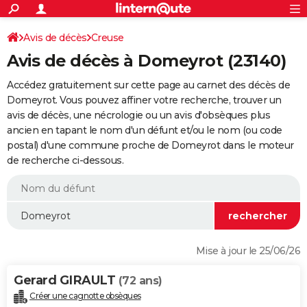
ACTUALITÉS
Connexion
S'inscrire
Avis de décès
Creuse
Rechercher
Société
Education
Villes
Politique
Faits Divers
Monde
+
SPORT
Avis de décès à Domeyrot (23140)
Football
Cyclisme
Forum
Coupe du monde 2026
Tennis
Rugby
CULTURE
Accédez gratuitement sur cette page au carnet des décès de
TNT
Cinéma
Musique
Programme TV
Streaming
Sorties cinéma
+
Domeyrot. Vous pouvez affiner votre recherche, trouver un
FINANCE
avis de décès, une nécrologie ou un avis d'obsèques plus
Impôts
Immobilier
Banque
Crédit
Retraite
Epargne
Risques naturels par ville
Assurance
AUTO
ancien en tapant le nom d'un défunt et/ou le nom (ou code
postal) d'une commune proche de Domeyrot dans le moteur
Réserver un essai
Berlines
Forum auto
Essais
Citadines
SUV
+
HIGH-TECH
de recherche ci-dessous.
Meilleur smartphone
Ordinateurs
Guide high-tech
Mobiles
Internet
Jeux vidéo
+
BRICOLAGE
Aménagement intérieur
Cuisine
Jardinage
+
Forum
Extérieur
Salle de bains
Rangement
WEEK-END
Escapades
Expositions
Week-end nature
Guides de France
Patrimoine
Musées
+
LIFESTYLE
Mise à jour le 25/06/26
Bien-être
Mode
+
Art de vivre
Loisirs
Modes de vie
SANTE
Gerard GIRAULT
(72 ans)
Guide de la santé
Médicaments
+
Alimentation
Maladies
Sommeil
VOYAGE
Créer une cagnotte obsèques