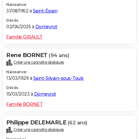
Naissance
City break
Voyage de noces
Climat
Destinations
Voyage nature
Forum
+
PHOTO
31/08/1952 à
Saint-Épain
GUIDES D'ACHAT
Décès
02/06/2025 à
Domeyrot
BONS PLANS
Famille GIRAULT
CARTE DE VOEUX
Rene BORNET
(94 ans)
Carte Bonne année
Carte Pâques
Carte de Noël
Carte Saint-Valentin
Carte d'anniversaire
DICTIONNAIRE
Créer une cagnotte obsèques
Biographies
Expressions
Dictionnaire
Citations
Proverbes
PROGRAMME TV
Naissance
13/03/1929 à
Saint-Silvain-sous-Toulx
COPAINS D'AVANT
Décès
15/03/2023 à
Domeyrot
Se connecter
Collèges
Universités
Service militaire
S'inscrire
Lycées
Primaires
Entreprises
Avis de recherche
AVIS DE DÉCÈS
Famille BORNET
FORUM
Lifestyle
Sport
Television
Cinema
Bricolage
Culture
Auto
Voyage
Philippe DELEMARLE
(62 ans)
Créer une cagnotte obsèques