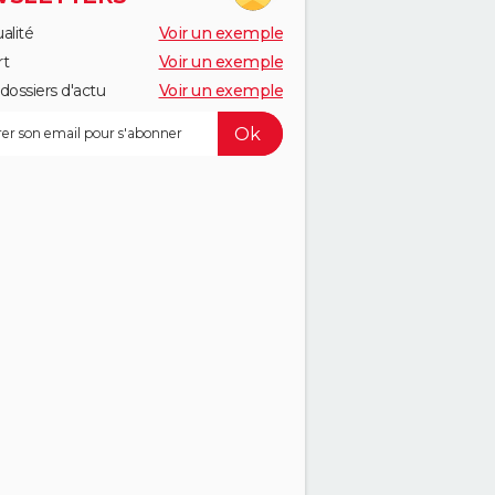
alité
Voir un exemple
rt
Voir un exemple
dossiers d'actu
Voir un exemple