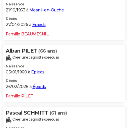
Naissance
City break
Voyage de noces
Climat
Destinations
Voyage nature
Forum
+
PHOTO
21/10/1953 à
Mesnil-en-Ouche
GUIDES D'ACHAT
Décès
27/04/2026 à
Épieds
BONS PLANS
Famille BEAUMESNIL
CARTE DE VOEUX
Alban PILET
(66 ans)
Carte Bonne année
Carte Pâques
Carte de Noël
Carte Saint-Valentin
Carte d'anniversaire
DICTIONNAIRE
Créer une cagnotte obsèques
Biographies
Expressions
Dictionnaire
Citations
Proverbes
PROGRAMME TV
Naissance
03/01/1960 à
Épieds
COPAINS D'AVANT
Décès
26/02/2026 à
Épieds
Se connecter
Collèges
Universités
Service militaire
S'inscrire
Lycées
Primaires
Entreprises
Avis de recherche
AVIS DE DÉCÈS
Famille PILET
FORUM
Lifestyle
Sport
Television
Cinema
Bricolage
Culture
Auto
Voyage
Pascal SCHMITT
(61 ans)
Créer une cagnotte obsèques