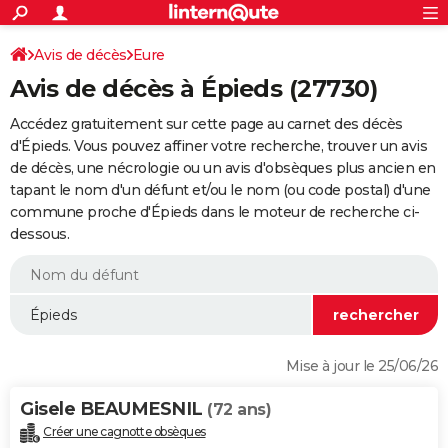
ACTUALITÉS
Connexion
S'inscrire
Avis de décès
Eure
Rechercher
Société
Education
Villes
Politique
Faits Divers
Monde
+
SPORT
Avis de décès à Épieds (27730)
Football
Cyclisme
Forum
Coupe du monde 2026
Tennis
Rugby
CULTURE
Accédez gratuitement sur cette page au carnet des décès
TNT
Cinéma
Musique
Programme TV
Streaming
Sorties cinéma
+
d'Épieds. Vous pouvez affiner votre recherche, trouver un avis
FINANCE
de décès, une nécrologie ou un avis d'obsèques plus ancien en
Impôts
Immobilier
Banque
Crédit
Retraite
Epargne
Risques naturels par ville
Assurance
AUTO
tapant le nom d'un défunt et/ou le nom (ou code postal) d'une
commune proche d'Épieds dans le moteur de recherche ci-
Réserver un essai
Berlines
Forum auto
Essais
Citadines
SUV
+
HIGH-TECH
dessous.
Meilleur smartphone
Ordinateurs
Guide high-tech
Mobiles
Internet
Jeux vidéo
+
BRICOLAGE
Aménagement intérieur
Cuisine
Jardinage
+
Forum
Extérieur
Salle de bains
Rangement
WEEK-END
Escapades
Expositions
Week-end nature
Guides de France
Patrimoine
Musées
+
LIFESTYLE
Mise à jour le 25/06/26
Bien-être
Mode
+
Art de vivre
Loisirs
Modes de vie
SANTE
Gisele BEAUMESNIL
(72 ans)
Guide de la santé
Médicaments
+
Alimentation
Maladies
Sommeil
VOYAGE
Créer une cagnotte obsèques