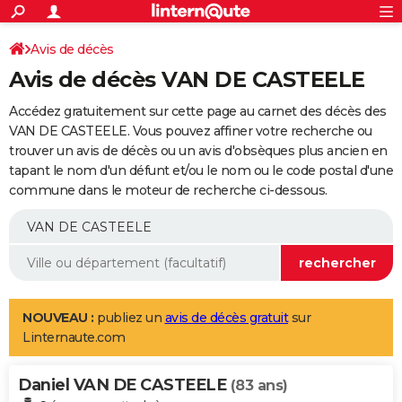
ACTUALITÉS
Connexion
S'inscrire
Avis de décès
Rechercher
Société
Education
Villes
Politique
Faits Divers
Monde
+
SPORT
Avis de décès VAN DE CASTEELE
Football
Cyclisme
Forum
Coupe du monde 2026
Tennis
Rugby
CULTURE
Accédez gratuitement sur cette page au carnet des décès des
TNT
Cinéma
Musique
Programme TV
Streaming
Sorties cinéma
+
VAN DE CASTEELE. Vous pouvez affiner votre recherche ou
FINANCE
trouver un avis de décès ou un avis d'obsèques plus ancien en
Impôts
Immobilier
Banque
Crédit
Retraite
Epargne
Risques naturels par ville
Assurance
AUTO
tapant le nom d'un défunt et/ou le nom ou le code postal d'une
commune dans le moteur de recherche ci-dessous.
Réserver un essai
Berlines
Forum auto
Essais
Citadines
SUV
+
HIGH-TECH
Meilleur smartphone
Ordinateurs
Guide high-tech
Mobiles
Internet
Jeux vidéo
+
BRICOLAGE
Aménagement intérieur
Cuisine
Jardinage
+
Forum
Extérieur
Salle de bains
Rangement
WEEK-END
Escapades
Expositions
Week-end nature
Guides de France
Patrimoine
Musées
+
LIFESTYLE
NOUVEAU :
publiez un
avis de décès gratuit
sur
Linternaute.com
Bien-être
Mode
+
Art de vivre
Loisirs
Modes de vie
SANTE
Daniel VAN DE CASTEELE
Guide de la santé
Médicaments
+
Alimentation
Maladies
Sommeil
(83 ans)
VOYAGE