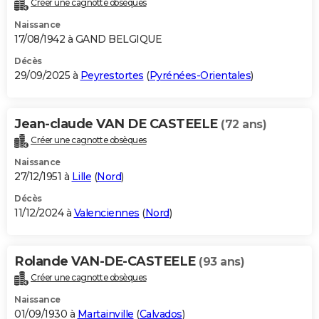
Créer une cagnotte obsèques
City break
Voyage de noces
Climat
Destinations
Voyage nature
Forum
+
PHOTO
Naissance
17/08/1942 à GAND BELGIQUE
GUIDES D'ACHAT
Décès
29/09/2025 à
Peyrestortes
(
Pyrénées-Orientales
)
BONS PLANS
CARTE DE VOEUX
Jean-claude VAN DE CASTEELE
(72 ans)
Carte Bonne année
Carte Pâques
Carte de Noël
Carte Saint-Valentin
Carte d'anniversaire
DICTIONNAIRE
Créer une cagnotte obsèques
Biographies
Expressions
Dictionnaire
Citations
Proverbes
PROGRAMME TV
Naissance
27/12/1951 à
Lille
(
Nord
)
COPAINS D'AVANT
Décès
11/12/2024 à
Valenciennes
(
Nord
)
Se connecter
Collèges
Universités
Service militaire
S'inscrire
Lycées
Primaires
Entreprises
Avis de recherche
AVIS DE DÉCÈS
FORUM
Rolande VAN-DE-CASTEELE
(93 ans)
Lifestyle
Sport
Television
Cinema
Bricolage
Culture
Auto
Voyage
Créer une cagnotte obsèques
Naissance
01/09/1930 à
Martainville
(
Calvados
)