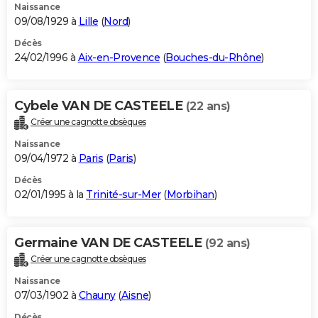
Naissance
09/08/1929 à
Lille
(
Nord
)
Décès
24/02/1996 à
Aix-en-Provence
(
Bouches-du-Rhône
)
Cybele VAN DE CASTEELE
(22 ans)
Créer une cagnotte obsèques
Naissance
09/04/1972 à
Paris
(
Paris
)
Décès
02/01/1995 à la
Trinité-sur-Mer
(
Morbihan
)
Germaine VAN DE CASTEELE
(92 ans)
Créer une cagnotte obsèques
Naissance
07/03/1902 à
Chauny
(
Aisne
)
Décès