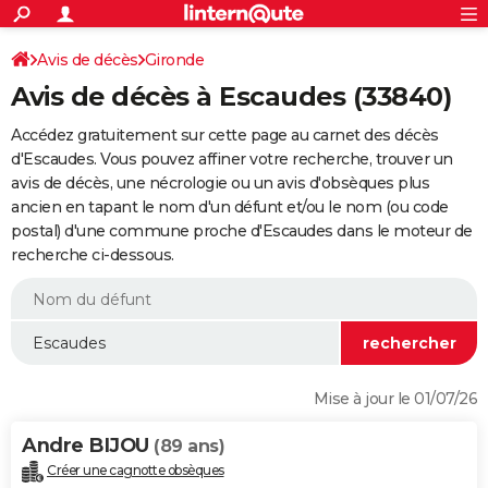
ACTUALITÉS
Connexion
S'inscrire
Avis de décès
Gironde
Rechercher
Société
Education
Villes
Politique
Faits Divers
Monde
+
SPORT
Avis de décès à Escaudes (33840)
Football
Cyclisme
Forum
Coupe du monde 2026
Tennis
Rugby
CULTURE
Accédez gratuitement sur cette page au carnet des décès
TNT
Cinéma
Musique
Programme TV
Streaming
Sorties cinéma
+
d'Escaudes. Vous pouvez affiner votre recherche, trouver un
FINANCE
avis de décès, une nécrologie ou un avis d'obsèques plus
Impôts
Immobilier
Banque
Crédit
Retraite
Epargne
Risques naturels par ville
Assurance
AUTO
ancien en tapant le nom d'un défunt et/ou le nom (ou code
postal) d'une commune proche d'Escaudes dans le moteur de
Réserver un essai
Berlines
Forum auto
Essais
Citadines
SUV
+
HIGH-TECH
recherche ci-dessous.
Meilleur smartphone
Ordinateurs
Guide high-tech
Mobiles
Internet
Jeux vidéo
+
BRICOLAGE
Aménagement intérieur
Cuisine
Jardinage
+
Forum
Extérieur
Salle de bains
Rangement
WEEK-END
Escapades
Expositions
Week-end nature
Guides de France
Patrimoine
Musées
+
LIFESTYLE
Mise à jour le 01/07/26
Bien-être
Mode
+
Art de vivre
Loisirs
Modes de vie
SANTE
Andre BIJOU
(89 ans)
Guide de la santé
Médicaments
+
Alimentation
Maladies
Sommeil
VOYAGE
Créer une cagnotte obsèques