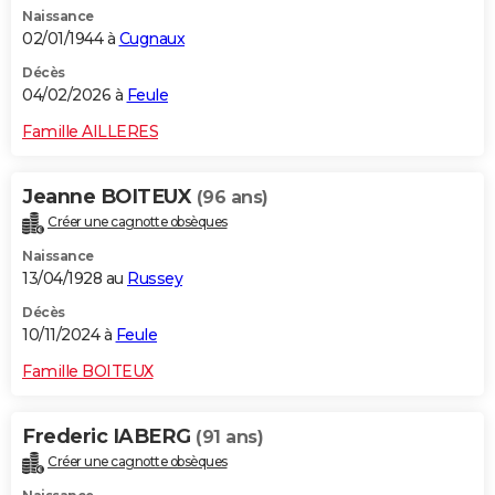
Naissance
City break
Voyage de noces
Climat
Destinations
Voyage nature
Forum
+
PHOTO
02/01/1944 à
Cugnaux
GUIDES D'ACHAT
Décès
04/02/2026 à
Feule
BONS PLANS
Famille AILLERES
CARTE DE VOEUX
Jeanne BOITEUX
(96 ans)
Carte Bonne année
Carte Pâques
Carte de Noël
Carte Saint-Valentin
Carte d'anniversaire
DICTIONNAIRE
Créer une cagnotte obsèques
Biographies
Expressions
Dictionnaire
Citations
Proverbes
PROGRAMME TV
Naissance
13/04/1928 au
Russey
COPAINS D'AVANT
Décès
10/11/2024 à
Feule
Se connecter
Collèges
Universités
Service militaire
S'inscrire
Lycées
Primaires
Entreprises
Avis de recherche
AVIS DE DÉCÈS
Famille BOITEUX
FORUM
Lifestyle
Sport
Television
Cinema
Bricolage
Culture
Auto
Voyage
Frederic IABERG
(91 ans)
Créer une cagnotte obsèques