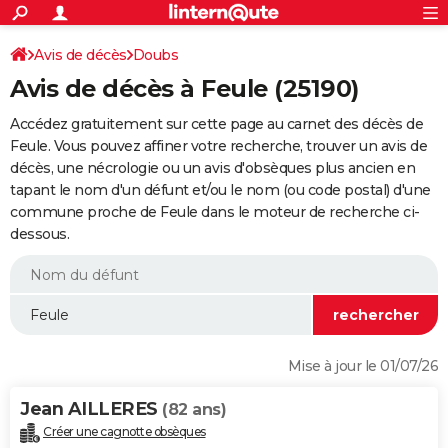
ACTUALITÉS
Connexion
S'inscrire
Avis de décès
Doubs
Rechercher
Société
Education
Villes
Politique
Faits Divers
Monde
+
SPORT
Avis de décès à Feule (25190)
Football
Cyclisme
Forum
Coupe du monde 2026
Tennis
Rugby
CULTURE
Accédez gratuitement sur cette page au carnet des décès de
TNT
Cinéma
Musique
Programme TV
Streaming
Sorties cinéma
+
Feule. Vous pouvez affiner votre recherche, trouver un avis de
FINANCE
décès, une nécrologie ou un avis d'obsèques plus ancien en
Impôts
Immobilier
Banque
Crédit
Retraite
Epargne
Risques naturels par ville
Assurance
AUTO
tapant le nom d'un défunt et/ou le nom (ou code postal) d'une
commune proche de Feule dans le moteur de recherche ci-
Réserver un essai
Berlines
Forum auto
Essais
Citadines
SUV
+
HIGH-TECH
dessous.
Meilleur smartphone
Ordinateurs
Guide high-tech
Mobiles
Internet
Jeux vidéo
+
BRICOLAGE
Aménagement intérieur
Cuisine
Jardinage
+
Forum
Extérieur
Salle de bains
Rangement
WEEK-END
Escapades
Expositions
Week-end nature
Guides de France
Patrimoine
Musées
+
LIFESTYLE
Mise à jour le 01/07/26
Bien-être
Mode
+
Art de vivre
Loisirs
Modes de vie
SANTE
Jean AILLERES
(82 ans)
Guide de la santé
Médicaments
+
Alimentation
Maladies
Sommeil
VOYAGE
Créer une cagnotte obsèques