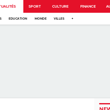
TUALITÉS
SPORT
CULTURE
FINANCE
A
S
EDUCATION
MONDE
VILLES
+
NEW