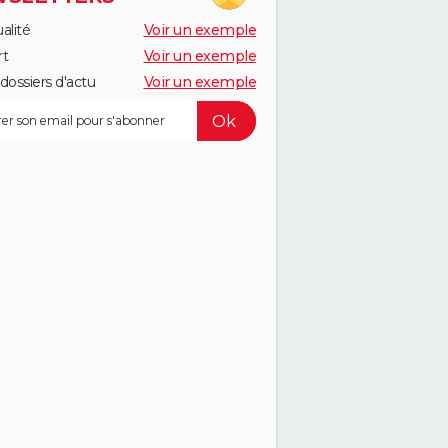
alité
Voir un exemple
rt
Voir un exemple
dossiers d'actu
Voir un exemple