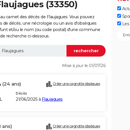
Flaujagues (33350)
Actu
Spo
au carnet des décès de Flaujagues. Vous pouvez
vis de décès, une nécrologie ou un avis d'obsèques
Les 
éfunt et/ou le nom (ou code postal) d'une commune
de recherche ci-dessous.
Mise à jour le 01/07/26
A
(24 ans)
Créer une cagnotte obsèques
Décès
L
21/06/2025 à
Flaujagues
8 ans)
Créer une cagnotte obsèques