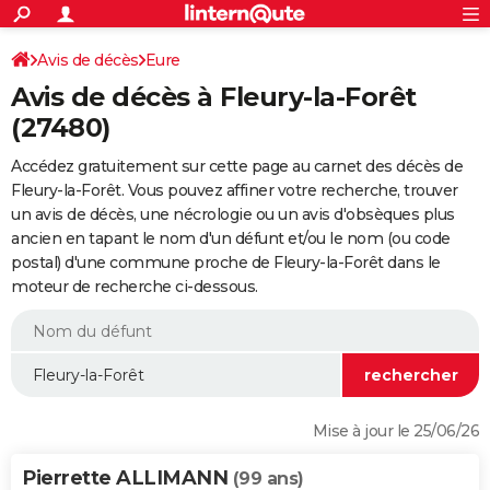
ACTUALITÉS
Connexion
S'inscrire
Avis de décès
Eure
Rechercher
Société
Education
Villes
Politique
Faits Divers
Monde
+
SPORT
Avis de décès à Fleury-la-Forêt
Football
Cyclisme
Forum
Coupe du monde 2026
Tennis
Rugby
CULTURE
(27480)
TNT
Cinéma
Musique
Programme TV
Streaming
Sorties cinéma
+
FINANCE
Accédez gratuitement sur cette page au carnet des décès de
Fleury-la-Forêt. Vous pouvez affiner votre recherche, trouver
Impôts
Immobilier
Banque
Crédit
Retraite
Epargne
Risques naturels par ville
Assurance
AUTO
un avis de décès, une nécrologie ou un avis d'obsèques plus
ancien en tapant le nom d'un défunt et/ou le nom (ou code
Réserver un essai
Berlines
Forum auto
Essais
Citadines
SUV
+
HIGH-TECH
postal) d'une commune proche de Fleury-la-Forêt dans le
moteur de recherche ci-dessous.
Meilleur smartphone
Ordinateurs
Guide high-tech
Mobiles
Internet
Jeux vidéo
+
BRICOLAGE
Aménagement intérieur
Cuisine
Jardinage
+
Forum
Extérieur
Salle de bains
Rangement
WEEK-END
Escapades
Expositions
Week-end nature
Guides de France
Patrimoine
Musées
+
LIFESTYLE
Bien-être
Mode
+
Art de vivre
Loisirs
Modes de vie
SANTE
Mise à jour le 25/06/26
Guide de la santé
Médicaments
+
Alimentation
Maladies
Sommeil
VOYAGE
Pierrette ALLIMANN
(99 ans)