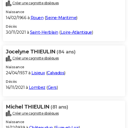
Créer une cagnotte obsèques
Naissance
14/02/1966 à
Rouen
(
Seine-Maritime
)
Décès
30/11/2021 à
Saint-Herblain
(
Loire-Atlantique
)
Jocelyne THIEULIN
(84 ans)
Créer une cagnotte obsèques
Naissance
24/04/1937 à
Lisieux
(
Calvados
)
Décès
16/11/2021 à
Lombez
(
Gers
)
Michel THIEULIN
(81 ans)
Créer une cagnotte obsèques
Naissance
15/12/1939 à
Châteaudun
(
Eure-et-Loir
)