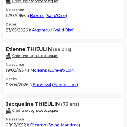
Créer une cagnotte obsèques
City break
Voyage de noces
Climat
Destinations
Voyage nature
Forum
+
PHOTO
Naissance
12/07/1956 à
Bezons
(
Val-d'Oise
)
GUIDES D'ACHAT
Décès
23/05/2026 à
Argenteuil
(
Val-d'Oise
)
BONS PLANS
CARTE DE VOEUX
Etienne THIEULIN
(89 ans)
Carte Bonne année
Carte Pâques
Carte de Noël
Carte Saint-Valentin
Carte d'anniversaire
DICTIONNAIRE
Créer une cagnotte obsèques
Biographies
Expressions
Dictionnaire
Citations
Proverbes
PROGRAMME TV
Naissance
19/02/1937 à
Moléans
(
Eure-et-Loir
)
COPAINS D'AVANT
Décès
03/04/2026 à
Bonneval
(
Eure-et-Loir
)
Se connecter
Collèges
Universités
Service militaire
S'inscrire
Lycées
Primaires
Entreprises
Avis de recherche
AVIS DE DÉCÈS
FORUM
Jacqueline THIEULIN
(73 ans)
Lifestyle
Sport
Television
Cinema
Bricolage
Culture
Auto
Voyage
Créer une cagnotte obsèques
Naissance
08/12/1952 à
Fécamp
(
Seine-Maritime
)