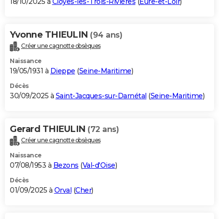
18/10/2025 à
Cloyes-les-Trois-Rivières
(
Eure-et-Loir
)
Yvonne THIEULIN
(94 ans)
Créer une cagnotte obsèques
Naissance
19/05/1931 à
Dieppe
(
Seine-Maritime
)
Décès
30/09/2025 à
Saint-Jacques-sur-Darnétal
(
Seine-Maritime
)
Gerard THIEULIN
(72 ans)
Créer une cagnotte obsèques
Naissance
07/08/1953 à
Bezons
(
Val-d'Oise
)
Décès
01/09/2025 à
Orval
(
Cher
)