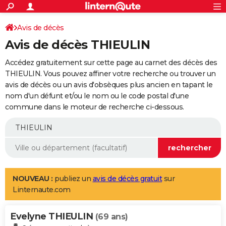
ACTUALITÉS
Connexion
S'inscrire
Avis de décès
Rechercher
Société
Education
Villes
Politique
Faits Divers
Monde
+
SPORT
Avis de décès THIEULIN
Football
Cyclisme
Forum
Coupe du monde 2026
Tennis
Rugby
CULTURE
Accédez gratuitement sur cette page au carnet des décès des
TNT
Cinéma
Musique
Programme TV
Streaming
Sorties cinéma
+
THIEULIN. Vous pouvez affiner votre recherche ou trouver un
FINANCE
avis de décès ou un avis d'obsèques plus ancien en tapant le
Impôts
Immobilier
Banque
Crédit
Retraite
Epargne
Risques naturels par ville
Assurance
AUTO
nom d'un défunt et/ou le nom ou le code postal d'une
commune dans le moteur de recherche ci-dessous.
Réserver un essai
Berlines
Forum auto
Essais
Citadines
SUV
+
HIGH-TECH
Meilleur smartphone
Ordinateurs
Guide high-tech
Mobiles
Internet
Jeux vidéo
+
BRICOLAGE
Aménagement intérieur
Cuisine
Jardinage
+
Forum
Extérieur
Salle de bains
Rangement
WEEK-END
Escapades
Expositions
Week-end nature
Guides de France
Patrimoine
Musées
+
LIFESTYLE
NOUVEAU :
publiez un
avis de décès gratuit
sur
Linternaute.com
Bien-être
Mode
+
Art de vivre
Loisirs
Modes de vie
SANTE
Evelyne THIEULIN
Guide de la santé
Médicaments
+
Alimentation
Maladies
Sommeil
(69 ans)
VOYAGE