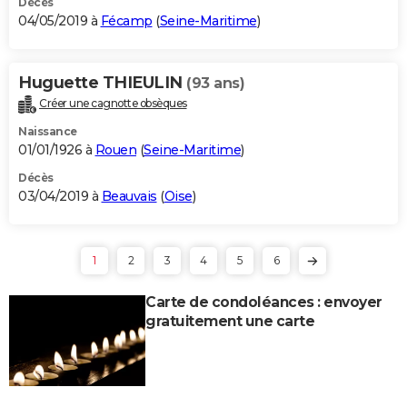
Décès
04/05/2019 à
Fécamp
(
Seine-Maritime
)
Huguette THIEULIN
(93 ans)
Créer une cagnotte obsèques
Naissance
01/01/1926 à
Rouen
(
Seine-Maritime
)
Décès
03/04/2019 à
Beauvais
(
Oise
)
1
2
3
4
5
6
Carte de condoléances : envoyer
gratuitement une carte