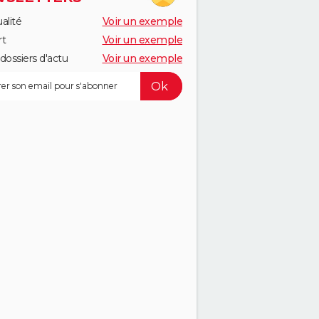
alité
Voir un exemple
rt
Voir un exemple
dossiers d'actu
Voir un exemple