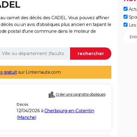
ADEL
Actu
Spo
 au carnet des décès des CADEL. Vous pouvez affiner
 décès ou un avis d'obsèques plus ancien en tapant le
Les 
code postal d'une commune dans le moteur de
s gratuit
sur Linternaute.com
Créer une cagnotte obsèques
Décès
12/04/2026 à
Cherbourg-en-Cotentin
(
Manche
)