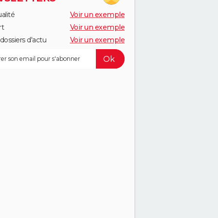
alité
Voir un exemple
rt
Voir un exemple
dossiers d'actu
Voir un exemple