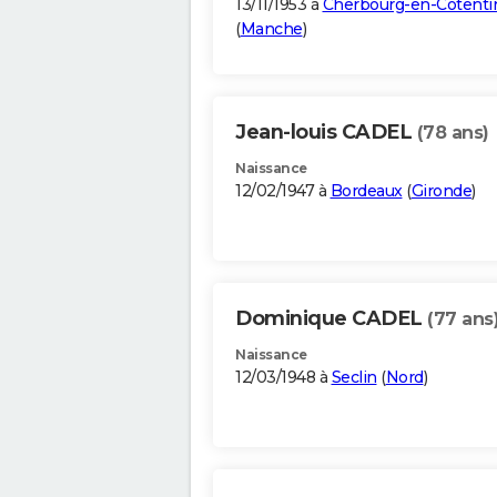
13/11/1953 à
Cherbourg-en-Cotenti
(
Manche
)
Jean-louis CADEL
(78 ans)
Naissance
12/02/1947 à
Bordeaux
(
Gironde
)
Dominique CADEL
(77 ans
Naissance
12/03/1948 à
Seclin
(
Nord
)