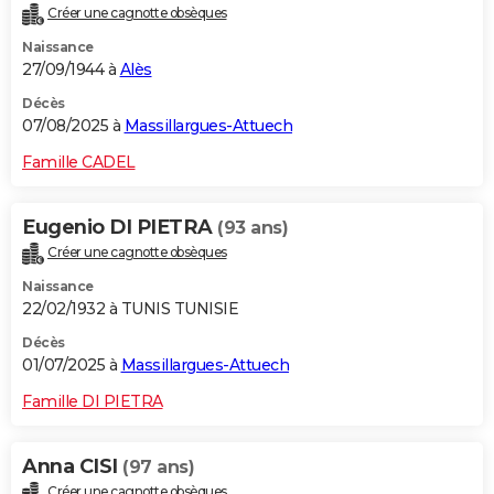
Créer une cagnotte obsèques
City break
Voyage de noces
Climat
Destinations
Voyage nature
Forum
+
PHOTO
Naissance
27/09/1944 à
Alès
GUIDES D'ACHAT
Décès
BONS PLANS
07/08/2025 à
Massillargues-Attuech
CARTE DE VOEUX
Famille CADEL
Carte Bonne année
Carte Pâques
Carte de Noël
Carte Saint-Valentin
Carte d'anniversaire
DICTIONNAIRE
Eugenio DI PIETRA
(93 ans)
Biographies
Expressions
Dictionnaire
Citations
Proverbes
PROGRAMME TV
Créer une cagnotte obsèques
Naissance
COPAINS D'AVANT
22/02/1932 à TUNIS TUNISIE
Se connecter
Collèges
Universités
Service militaire
S'inscrire
Lycées
Primaires
Entreprises
Avis de recherche
AVIS DE DÉCÈS
Décès
01/07/2025 à
Massillargues-Attuech
FORUM
Famille DI PIETRA
Lifestyle
Sport
Television
Cinema
Bricolage
Culture
Auto
Voyage
Anna CISI
(97 ans)
Créer une cagnotte obsèques