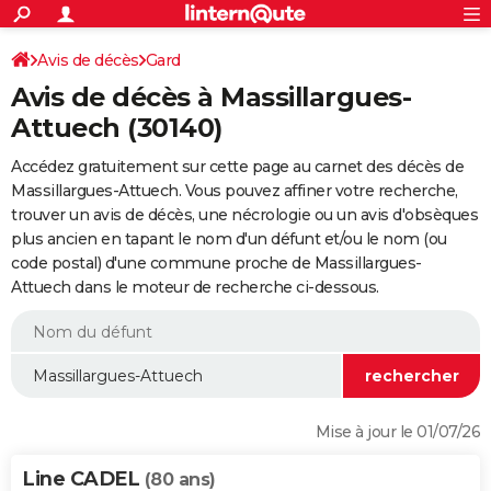
ACTUALITÉS
Connexion
S'inscrire
Avis de décès
Gard
Rechercher
Société
Education
Villes
Politique
Faits Divers
Monde
+
SPORT
Avis de décès à Massillargues-
Football
Cyclisme
Forum
Coupe du monde 2026
Tennis
Rugby
CULTURE
Attuech (30140)
TNT
Cinéma
Musique
Programme TV
Streaming
Sorties cinéma
+
FINANCE
Accédez gratuitement sur cette page au carnet des décès de
Massillargues-Attuech. Vous pouvez affiner votre recherche,
Impôts
Immobilier
Banque
Crédit
Retraite
Epargne
Risques naturels par ville
Assurance
AUTO
trouver un avis de décès, une nécrologie ou un avis d'obsèques
plus ancien en tapant le nom d'un défunt et/ou le nom (ou
Réserver un essai
Berlines
Forum auto
Essais
Citadines
SUV
+
HIGH-TECH
code postal) d'une commune proche de Massillargues-
Attuech dans le moteur de recherche ci-dessous.
Meilleur smartphone
Ordinateurs
Guide high-tech
Mobiles
Internet
Jeux vidéo
+
BRICOLAGE
Aménagement intérieur
Cuisine
Jardinage
+
Forum
Extérieur
Salle de bains
Rangement
WEEK-END
Escapades
Expositions
Week-end nature
Guides de France
Patrimoine
Musées
+
LIFESTYLE
Bien-être
Mode
+
Art de vivre
Loisirs
Modes de vie
SANTE
Mise à jour le 01/07/26
Guide de la santé
Médicaments
+
Alimentation
Maladies
Sommeil
VOYAGE
Line CADEL
(80 ans)