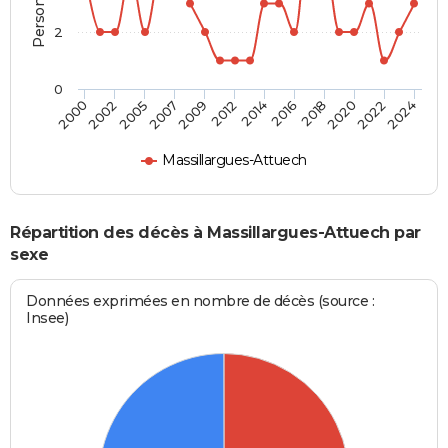
2
0
2007
2022
2002
2018
2014
2009
2024
2005
2020
2000
2016
2012
Massillargues-Attuech
Répartition des décès à Massillargues-Attuech par
sexe
Données exprimées en nombre de décès (source :
Insee)