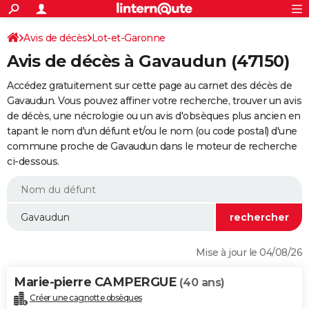
ACTUALITÉS
Connexion
S'inscrire
Avis de décès
Lot-et-Garonne
Rechercher
Société
Education
Villes
Politique
Faits Divers
Monde
+
SPORT
Avis de décès à Gavaudun (47150)
Football
Cyclisme
Forum
Coupe du monde 2026
Tennis
Rugby
CULTURE
Accédez gratuitement sur cette page au carnet des décès de
TNT
Cinéma
Musique
Programme TV
Streaming
Sorties cinéma
+
Gavaudun. Vous pouvez affiner votre recherche, trouver un avis
FINANCE
de décès, une nécrologie ou un avis d'obsèques plus ancien en
Impôts
Immobilier
Banque
Crédit
Retraite
Epargne
Risques naturels par ville
Assurance
AUTO
tapant le nom d'un défunt et/ou le nom (ou code postal) d'une
commune proche de Gavaudun dans le moteur de recherche
Réserver un essai
Berlines
Forum auto
Essais
Citadines
SUV
+
HIGH-TECH
ci-dessous.
Meilleur smartphone
Ordinateurs
Guide high-tech
Mobiles
Internet
Jeux vidéo
+
BRICOLAGE
Aménagement intérieur
Cuisine
Jardinage
+
Forum
Extérieur
Salle de bains
Rangement
WEEK-END
Escapades
Expositions
Week-end nature
Guides de France
Patrimoine
Musées
+
LIFESTYLE
Mise à jour le 04/08/26
Bien-être
Mode
+
Art de vivre
Loisirs
Modes de vie
SANTE
Marie-pierre CAMPERGUE
(40 ans)
Guide de la santé
Médicaments
+
Alimentation
Maladies
Sommeil
VOYAGE
Créer une cagnotte obsèques