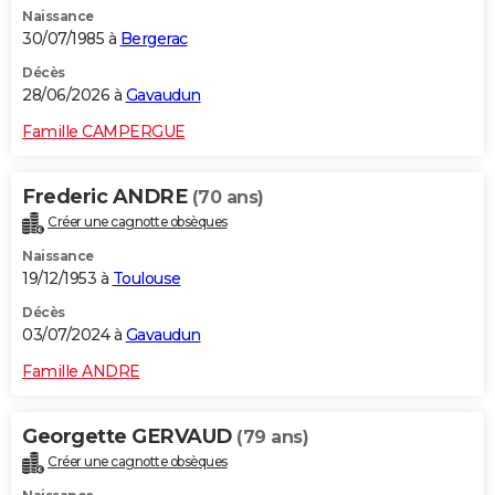
Naissance
City break
Voyage de noces
Climat
Destinations
Voyage nature
Forum
+
PHOTO
30/07/1985 à
Bergerac
GUIDES D'ACHAT
Décès
28/06/2026 à
Gavaudun
BONS PLANS
Famille CAMPERGUE
CARTE DE VOEUX
Frederic ANDRE
(70 ans)
Carte Bonne année
Carte Pâques
Carte de Noël
Carte Saint-Valentin
Carte d'anniversaire
DICTIONNAIRE
Créer une cagnotte obsèques
Biographies
Expressions
Dictionnaire
Citations
Proverbes
PROGRAMME TV
Naissance
19/12/1953 à
Toulouse
COPAINS D'AVANT
Décès
03/07/2024 à
Gavaudun
Se connecter
Collèges
Universités
Service militaire
S'inscrire
Lycées
Primaires
Entreprises
Avis de recherche
AVIS DE DÉCÈS
Famille ANDRE
FORUM
Lifestyle
Sport
Television
Cinema
Bricolage
Culture
Auto
Voyage
Georgette GERVAUD
(79 ans)
Créer une cagnotte obsèques