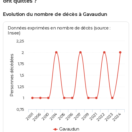
ont quittés ?
Evolution du nombre de décès à Gavaudun
Données exprimées en nombre de décès (source :
Insee)
2,25
2
Personnes décédées
1,75
1,5
1,25
1
0,75
2006
2015
2019
2023
2010
2016
2021
2024
2001
2014
2017
2022
Gavaudun