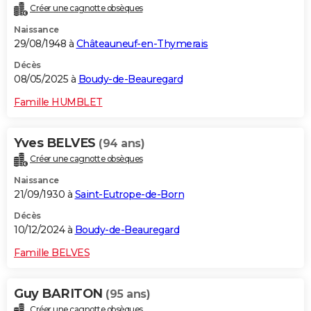
Créer une cagnotte obsèques
City break
Voyage de noces
Climat
Destinations
Voyage nature
Forum
+
PHOTO
Naissance
29/08/1948 à
Châteauneuf-en-Thymerais
GUIDES D'ACHAT
Décès
BONS PLANS
08/05/2025 à
Boudy-de-Beauregard
CARTE DE VOEUX
Famille HUMBLET
Carte Bonne année
Carte Pâques
Carte de Noël
Carte Saint-Valentin
Carte d'anniversaire
DICTIONNAIRE
Yves BELVES
(94 ans)
Biographies
Expressions
Dictionnaire
Citations
Proverbes
PROGRAMME TV
Créer une cagnotte obsèques
Naissance
COPAINS D'AVANT
21/09/1930 à
Saint-Eutrope-de-Born
Se connecter
Collèges
Universités
Service militaire
S'inscrire
Lycées
Primaires
Entreprises
Avis de recherche
AVIS DE DÉCÈS
Décès
10/12/2024 à
Boudy-de-Beauregard
FORUM
Famille BELVES
Lifestyle
Sport
Television
Cinema
Bricolage
Culture
Auto
Voyage
Guy BARITON
(95 ans)
Créer une cagnotte obsèques