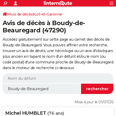
ACTUALITÉS
Connexion
S'inscrire
Avis de décès
Lot-et-Garonne
Rechercher
Société
Education
Villes
Politique
Faits Divers
Monde
+
SPORT
Avis de décès à Boudy-de-
Football
Cyclisme
Forum
Coupe du monde 2026
Tennis
Rugby
CULTURE
Beauregard (47290)
TNT
Cinéma
Musique
Programme TV
Streaming
Sorties cinéma
+
FINANCE
Accédez gratuitement sur cette page au carnet des décès de
Boudy-de-Beauregard. Vous pouvez affiner votre recherche,
Impôts
Immobilier
Banque
Crédit
Retraite
Epargne
Risques naturels par ville
Assurance
AUTO
trouver un avis de décès, une nécrologie ou un avis d'obsèques
plus ancien en tapant le nom d'un défunt et/ou le nom (ou
Réserver un essai
Berlines
Forum auto
Essais
Citadines
SUV
+
HIGH-TECH
code postal) d'une commune proche de Boudy-de-Beauregard
dans le moteur de recherche ci-dessous.
Meilleur smartphone
Ordinateurs
Guide high-tech
Mobiles
Internet
Jeux vidéo
+
BRICOLAGE
Aménagement intérieur
Cuisine
Jardinage
+
Forum
Extérieur
Salle de bains
Rangement
WEEK-END
Escapades
Expositions
Week-end nature
Guides de France
Patrimoine
Musées
+
LIFESTYLE
Bien-être
Mode
+
Art de vivre
Loisirs
Modes de vie
SANTE
Mise à jour le 01/07/26
Guide de la santé
Médicaments
+
Alimentation
Maladies
Sommeil
VOYAGE
Michel HUMBLET
(76 ans)