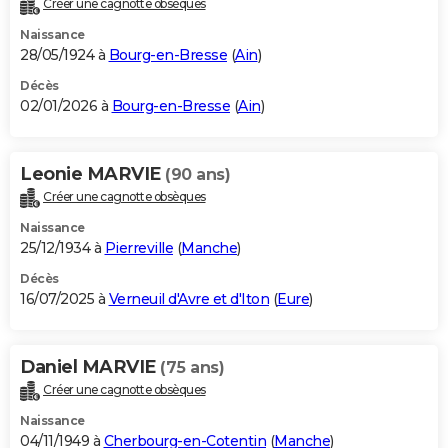
Créer une cagnotte obsèques
City break
Voyage de noces
Climat
Destinations
Voyage nature
Forum
+
PHOTO
Naissance
28/05/1924 à
Bourg-en-Bresse
(
Ain
)
GUIDES D'ACHAT
Décès
02/01/2026 à
Bourg-en-Bresse
(
Ain
)
BONS PLANS
CARTE DE VOEUX
Leonie MARVIE
(90 ans)
Carte Bonne année
Carte Pâques
Carte de Noël
Carte Saint-Valentin
Carte d'anniversaire
DICTIONNAIRE
Créer une cagnotte obsèques
Biographies
Expressions
Dictionnaire
Citations
Proverbes
PROGRAMME TV
Naissance
25/12/1934 à
Pierreville
(
Manche
)
COPAINS D'AVANT
Décès
16/07/2025 à
Verneuil d'Avre et d'Iton
(
Eure
)
Se connecter
Collèges
Universités
Service militaire
S'inscrire
Lycées
Primaires
Entreprises
Avis de recherche
AVIS DE DÉCÈS
FORUM
Daniel MARVIE
(75 ans)
Lifestyle
Sport
Television
Cinema
Bricolage
Culture
Auto
Voyage
Créer une cagnotte obsèques
Naissance
04/11/1949 à
Cherbourg-en-Cotentin
(
Manche
)