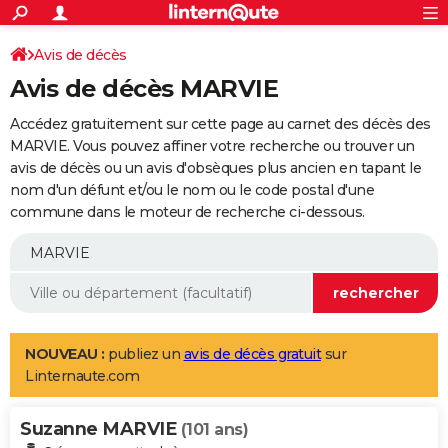
ACTUALITÉS
Connexion
S'inscrire
Avis de décès
Rechercher
Société
Education
Villes
Politique
Faits Divers
Monde
+
SPORT
Avis de décès MARVIE
Football
Cyclisme
Forum
Coupe du monde 2026
Tennis
Rugby
CULTURE
Accédez gratuitement sur cette page au carnet des décès des
TNT
Cinéma
Musique
Programme TV
Streaming
Sorties cinéma
+
MARVIE. Vous pouvez affiner votre recherche ou trouver un
FINANCE
avis de décès ou un avis d'obsèques plus ancien en tapant le
Impôts
Immobilier
Banque
Crédit
Retraite
Epargne
Risques naturels par ville
Assurance
AUTO
nom d'un défunt et/ou le nom ou le code postal d'une
commune dans le moteur de recherche ci-dessous.
Réserver un essai
Berlines
Forum auto
Essais
Citadines
SUV
+
HIGH-TECH
Meilleur smartphone
Ordinateurs
Guide high-tech
Mobiles
Internet
Jeux vidéo
+
BRICOLAGE
Aménagement intérieur
Cuisine
Jardinage
+
Forum
Extérieur
Salle de bains
Rangement
WEEK-END
Escapades
Expositions
Week-end nature
Guides de France
Patrimoine
Musées
+
LIFESTYLE
NOUVEAU :
publiez un
avis de décès gratuit
sur
Linternaute.com
Bien-être
Mode
+
Art de vivre
Loisirs
Modes de vie
SANTE
Suzanne MARVIE
Guide de la santé
Médicaments
+
Alimentation
Maladies
Sommeil
(101 ans)
VOYAGE