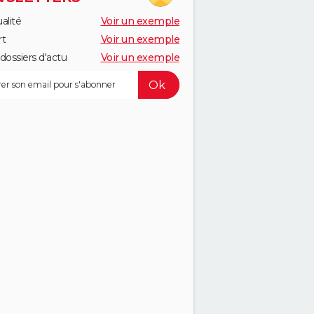
alité
Voir un exemple
rt
Voir un exemple
dossiers d'actu
Voir un exemple