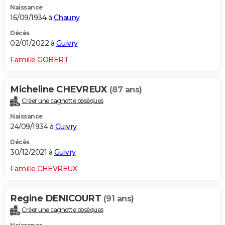
Naissance
City break
Voyage de noces
Climat
Destinations
Voyage nature
Forum
+
PHOTO
16/09/1934 à
Chauny
GUIDES D'ACHAT
Décès
02/01/2022 à
Guivry
BONS PLANS
Famille GOBERT
CARTE DE VOEUX
Micheline CHEVREUX
(87 ans)
Carte Bonne année
Carte Pâques
Carte de Noël
Carte Saint-Valentin
Carte d'anniversaire
DICTIONNAIRE
Créer une cagnotte obsèques
Biographies
Expressions
Dictionnaire
Citations
Proverbes
PROGRAMME TV
Naissance
24/09/1934 à
Guivry
COPAINS D'AVANT
Décès
30/12/2021 à
Guivry
Se connecter
Collèges
Universités
Service militaire
S'inscrire
Lycées
Primaires
Entreprises
Avis de recherche
AVIS DE DÉCÈS
Famille CHEVREUX
FORUM
Lifestyle
Sport
Television
Cinema
Bricolage
Culture
Auto
Voyage
Regine DENICOURT
(91 ans)
Créer une cagnotte obsèques