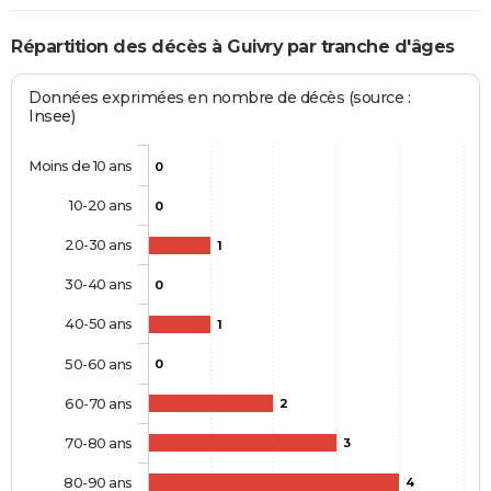
Répartition des décès à Guivry par tranche d'âges
Données exprimées en nombre de décès (source :
Insee)
Moins de 10 ans
0
10-20 ans
0
20-30 ans
1
30-40 ans
0
40-50 ans
1
50-60 ans
0
60-70 ans
2
70-80 ans
3
80-90 ans
4