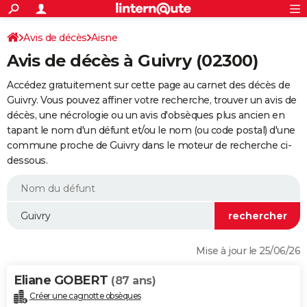
ACTUALITÉS
Connexion
S'inscrire
Avis de décès
Aisne
Rechercher
Société
Education
Villes
Politique
Faits Divers
Monde
+
SPORT
Avis de décès à Guivry (02300)
Football
Cyclisme
Forum
Coupe du monde 2026
Tennis
Rugby
CULTURE
Accédez gratuitement sur cette page au carnet des décès de
TNT
Cinéma
Musique
Programme TV
Streaming
Sorties cinéma
+
Guivry. Vous pouvez affiner votre recherche, trouver un avis de
FINANCE
décès, une nécrologie ou un avis d'obsèques plus ancien en
Impôts
Immobilier
Banque
Crédit
Retraite
Epargne
Risques naturels par ville
Assurance
AUTO
tapant le nom d'un défunt et/ou le nom (ou code postal) d'une
commune proche de Guivry dans le moteur de recherche ci-
Réserver un essai
Berlines
Forum auto
Essais
Citadines
SUV
+
HIGH-TECH
dessous.
Meilleur smartphone
Ordinateurs
Guide high-tech
Mobiles
Internet
Jeux vidéo
+
BRICOLAGE
Aménagement intérieur
Cuisine
Jardinage
+
Forum
Extérieur
Salle de bains
Rangement
WEEK-END
Escapades
Expositions
Week-end nature
Guides de France
Patrimoine
Musées
+
LIFESTYLE
Mise à jour le 25/06/26
Bien-être
Mode
+
Art de vivre
Loisirs
Modes de vie
SANTE
Eliane GOBERT
(87 ans)
Guide de la santé
Médicaments
+
Alimentation
Maladies
Sommeil
VOYAGE
Créer une cagnotte obsèques