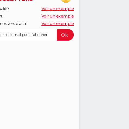
alité
Voir un exemple
rt
Voir un exemple
dossiers d'actu
Voir un exemple