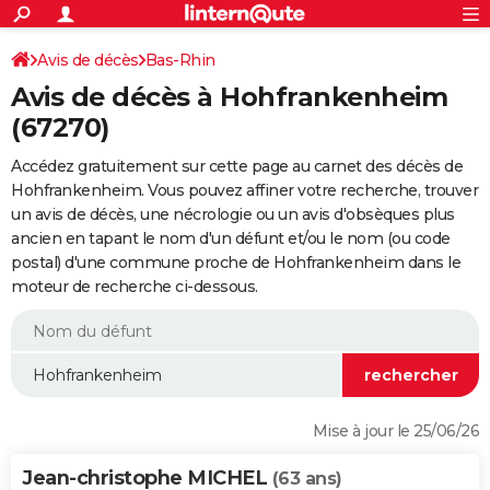
ACTUALITÉS
Connexion
S'inscrire
Avis de décès
Bas-Rhin
Rechercher
Société
Education
Villes
Politique
Faits Divers
Monde
+
SPORT
Avis de décès à Hohfrankenheim
Football
Cyclisme
Forum
Coupe du monde 2026
Tennis
Rugby
CULTURE
(67270)
TNT
Cinéma
Musique
Programme TV
Streaming
Sorties cinéma
+
FINANCE
Accédez gratuitement sur cette page au carnet des décès de
Hohfrankenheim. Vous pouvez affiner votre recherche, trouver
Impôts
Immobilier
Banque
Crédit
Retraite
Epargne
Risques naturels par ville
Assurance
AUTO
un avis de décès, une nécrologie ou un avis d'obsèques plus
ancien en tapant le nom d'un défunt et/ou le nom (ou code
Réserver un essai
Berlines
Forum auto
Essais
Citadines
SUV
+
HIGH-TECH
postal) d'une commune proche de Hohfrankenheim dans le
moteur de recherche ci-dessous.
Meilleur smartphone
Ordinateurs
Guide high-tech
Mobiles
Internet
Jeux vidéo
+
BRICOLAGE
Aménagement intérieur
Cuisine
Jardinage
+
Forum
Extérieur
Salle de bains
Rangement
WEEK-END
Escapades
Expositions
Week-end nature
Guides de France
Patrimoine
Musées
+
LIFESTYLE
Bien-être
Mode
+
Art de vivre
Loisirs
Modes de vie
SANTE
Mise à jour le 25/06/26
Guide de la santé
Médicaments
+
Alimentation
Maladies
Sommeil
VOYAGE
Jean-christophe MICHEL
(63 ans)