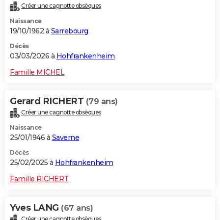
Créer une cagnotte obsèques
City break
Voyage de noces
Climat
Destinations
Voyage nature
Forum
+
PHOTO
Naissance
19/10/1962 à
Sarrebourg
GUIDES D'ACHAT
Décès
BONS PLANS
03/03/2026 à
Hohfrankenheim
CARTE DE VOEUX
Famille MICHEL
Carte Bonne année
Carte Pâques
Carte de Noël
Carte Saint-Valentin
Carte d'anniversaire
DICTIONNAIRE
Gerard RICHERT
(79 ans)
Biographies
Expressions
Dictionnaire
Citations
Proverbes
PROGRAMME TV
Créer une cagnotte obsèques
Naissance
COPAINS D'AVANT
25/01/1946 à
Saverne
Se connecter
Collèges
Universités
Service militaire
S'inscrire
Lycées
Primaires
Entreprises
Avis de recherche
AVIS DE DÉCÈS
Décès
25/02/2025 à
Hohfrankenheim
FORUM
Famille RICHERT
Lifestyle
Sport
Television
Cinema
Bricolage
Culture
Auto
Voyage
Yves LANG
(67 ans)
Créer une cagnotte obsèques