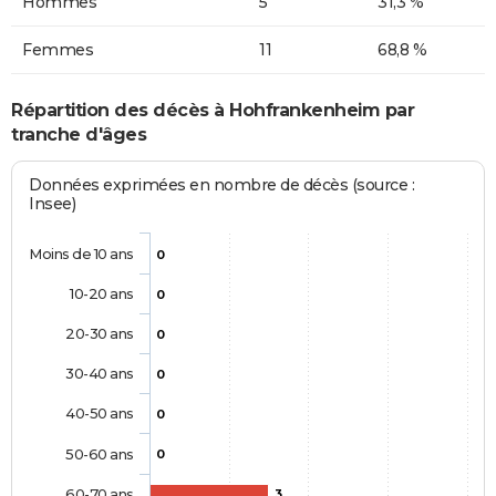
Hommes
5
31,3 %
Femmes
11
68,8 %
Répartition des décès à Hohfrankenheim par
tranche d'âges
Données exprimées en nombre de décès (source :
Insee)
Moins de 10 ans
0
10-20 ans
0
20-30 ans
0
30-40 ans
0
40-50 ans
0
50-60 ans
0
60-70 ans
3