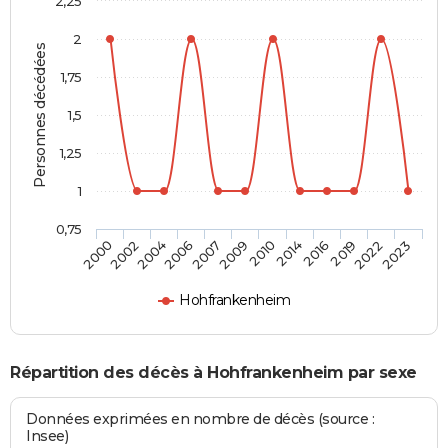
2,25
2
Personnes décédées
1,75
1,5
1,25
1
0,75
2002
2007
2014
2022
2004
2009
2016
2023
2000
2006
2010
2019
Hohfrankenheim
Répartition des décès à Hohfrankenheim par sexe
Données exprimées en nombre de décès (source :
Insee)