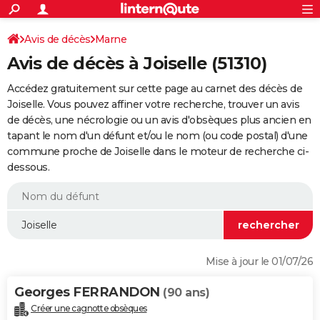
ACTUALITÉS
Connexion
S'inscrire
Avis de décès
Marne
Rechercher
Société
Education
Villes
Politique
Faits Divers
Monde
+
SPORT
Avis de décès à Joiselle (51310)
Football
Cyclisme
Forum
Coupe du monde 2026
Tennis
Rugby
CULTURE
Accédez gratuitement sur cette page au carnet des décès de
TNT
Cinéma
Musique
Programme TV
Streaming
Sorties cinéma
+
Joiselle. Vous pouvez affiner votre recherche, trouver un avis
FINANCE
de décès, une nécrologie ou un avis d'obsèques plus ancien en
Impôts
Immobilier
Banque
Crédit
Retraite
Epargne
Risques naturels par ville
Assurance
AUTO
tapant le nom d'un défunt et/ou le nom (ou code postal) d'une
commune proche de Joiselle dans le moteur de recherche ci-
Réserver un essai
Berlines
Forum auto
Essais
Citadines
SUV
+
HIGH-TECH
dessous.
Meilleur smartphone
Ordinateurs
Guide high-tech
Mobiles
Internet
Jeux vidéo
+
BRICOLAGE
Aménagement intérieur
Cuisine
Jardinage
+
Forum
Extérieur
Salle de bains
Rangement
WEEK-END
Escapades
Expositions
Week-end nature
Guides de France
Patrimoine
Musées
+
LIFESTYLE
Mise à jour le 01/07/26
Bien-être
Mode
+
Art de vivre
Loisirs
Modes de vie
SANTE
Georges FERRANDON
(90 ans)
Guide de la santé
Médicaments
+
Alimentation
Maladies
Sommeil
VOYAGE
Créer une cagnotte obsèques