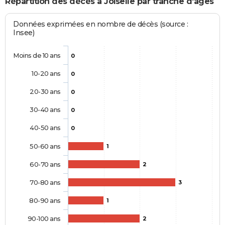
Répartition des décès à Joiselle par tranche d'âges
Données exprimées en nombre de décès (source :
Insee)
Moins de 10 ans
0
10-20 ans
0
20-30 ans
0
30-40 ans
0
40-50 ans
0
50-60 ans
1
60-70 ans
2
70-80 ans
3
80-90 ans
1
90-100 ans
2