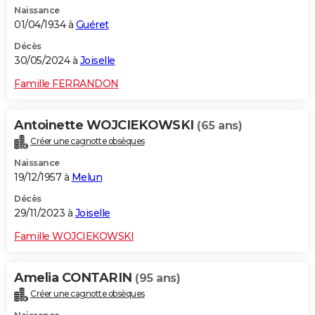
Naissance
City break
Voyage de noces
Climat
Destinations
Voyage nature
Forum
+
PHOTO
01/04/1934 à
Guéret
GUIDES D'ACHAT
Décès
30/05/2024 à
Joiselle
BONS PLANS
Famille FERRANDON
CARTE DE VOEUX
Antoinette WOJCIEKOWSKI
(65 ans)
Carte Bonne année
Carte Pâques
Carte de Noël
Carte Saint-Valentin
Carte d'anniversaire
DICTIONNAIRE
Créer une cagnotte obsèques
Biographies
Expressions
Dictionnaire
Citations
Proverbes
PROGRAMME TV
Naissance
19/12/1957 à
Melun
COPAINS D'AVANT
Décès
29/11/2023 à
Joiselle
Se connecter
Collèges
Universités
Service militaire
S'inscrire
Lycées
Primaires
Entreprises
Avis de recherche
AVIS DE DÉCÈS
Famille WOJCIEKOWSKI
FORUM
Lifestyle
Sport
Television
Cinema
Bricolage
Culture
Auto
Voyage
Amelia CONTARIN
(95 ans)
Créer une cagnotte obsèques