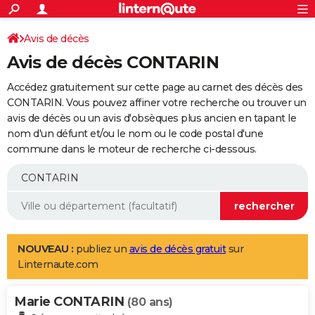
ACTUALITÉS
Connexion
S'inscrire
Avis de décès
Rechercher
Société
Education
Villes
Politique
Faits Divers
Monde
+
SPORT
Avis de décès CONTARIN
Football
Cyclisme
Forum
Coupe du monde 2026
Tennis
Rugby
CULTURE
Accédez gratuitement sur cette page au carnet des décès des
TNT
Cinéma
Musique
Programme TV
Streaming
Sorties cinéma
+
CONTARIN. Vous pouvez affiner votre recherche ou trouver un
FINANCE
avis de décès ou un avis d'obsèques plus ancien en tapant le
Impôts
Immobilier
Banque
Crédit
Retraite
Epargne
Risques naturels par ville
Assurance
AUTO
nom d'un défunt et/ou le nom ou le code postal d'une
commune dans le moteur de recherche ci-dessous.
Réserver un essai
Berlines
Forum auto
Essais
Citadines
SUV
+
HIGH-TECH
Meilleur smartphone
Ordinateurs
Guide high-tech
Mobiles
Internet
Jeux vidéo
+
BRICOLAGE
Aménagement intérieur
Cuisine
Jardinage
+
Forum
Extérieur
Salle de bains
Rangement
WEEK-END
Escapades
Expositions
Week-end nature
Guides de France
Patrimoine
Musées
+
LIFESTYLE
NOUVEAU :
publiez un
avis de décès gratuit
sur
Linternaute.com
Bien-être
Mode
+
Art de vivre
Loisirs
Modes de vie
SANTE
Marie CONTARIN
Guide de la santé
Médicaments
+
Alimentation
Maladies
Sommeil
(80 ans)
VOYAGE