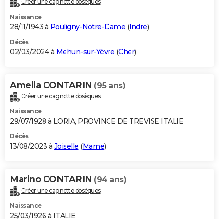
Créer une cagnotte obsèques
City break
Voyage de noces
Climat
Destinations
Voyage nature
Forum
+
PHOTO
Naissance
28/11/1943 à
Pouligny-Notre-Dame
(
Indre
)
GUIDES D'ACHAT
Décès
02/03/2024 à
Mehun-sur-Yèvre
(
Cher
)
BONS PLANS
CARTE DE VOEUX
Amelia CONTARIN
(95 ans)
Carte Bonne année
Carte Pâques
Carte de Noël
Carte Saint-Valentin
Carte d'anniversaire
DICTIONNAIRE
Créer une cagnotte obsèques
Biographies
Expressions
Dictionnaire
Citations
Proverbes
PROGRAMME TV
Naissance
29/07/1928 à LORIA, PROVINCE DE TREVISE ITALIE
COPAINS D'AVANT
Décès
13/08/2023 à
Joiselle
(
Marne
)
Se connecter
Collèges
Universités
Service militaire
S'inscrire
Lycées
Primaires
Entreprises
Avis de recherche
AVIS DE DÉCÈS
FORUM
Marino CONTARIN
(94 ans)
Lifestyle
Sport
Television
Cinema
Bricolage
Culture
Auto
Voyage
Créer une cagnotte obsèques
Naissance
25/03/1926 à ITALIE