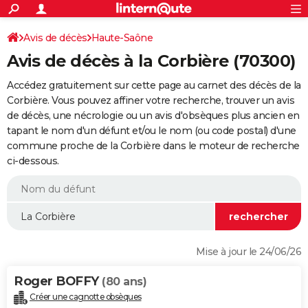
ACTUALITÉS
Connexion
S'inscrire
Avis de décès
Haute-Saône
Rechercher
Société
Education
Villes
Politique
Faits Divers
Monde
+
SPORT
Avis de décès à la Corbière (70300)
Football
Cyclisme
Forum
Coupe du monde 2026
Tennis
Rugby
CULTURE
Accédez gratuitement sur cette page au carnet des décès de la
TNT
Cinéma
Musique
Programme TV
Streaming
Sorties cinéma
+
Corbière. Vous pouvez affiner votre recherche, trouver un avis
FINANCE
de décès, une nécrologie ou un avis d'obsèques plus ancien en
Impôts
Immobilier
Banque
Crédit
Retraite
Epargne
Risques naturels par ville
Assurance
AUTO
tapant le nom d'un défunt et/ou le nom (ou code postal) d'une
commune proche de la Corbière dans le moteur de recherche
Réserver un essai
Berlines
Forum auto
Essais
Citadines
SUV
+
HIGH-TECH
ci-dessous.
Meilleur smartphone
Ordinateurs
Guide high-tech
Mobiles
Internet
Jeux vidéo
+
BRICOLAGE
Aménagement intérieur
Cuisine
Jardinage
+
Forum
Extérieur
Salle de bains
Rangement
WEEK-END
Escapades
Expositions
Week-end nature
Guides de France
Patrimoine
Musées
+
LIFESTYLE
Mise à jour le 24/06/26
Bien-être
Mode
+
Art de vivre
Loisirs
Modes de vie
SANTE
Roger BOFFY
(80 ans)
Guide de la santé
Médicaments
+
Alimentation
Maladies
Sommeil
VOYAGE
Créer une cagnotte obsèques