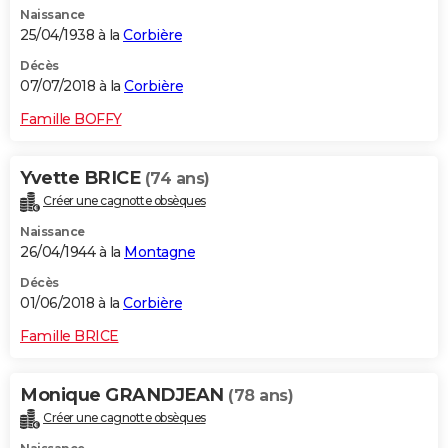
Naissance
City break
Voyage de noces
Climat
Destinations
Voyage nature
Forum
+
PHOTO
25/04/1938 à la
Corbière
GUIDES D'ACHAT
Décès
07/07/2018 à la
Corbière
BONS PLANS
Famille BOFFY
CARTE DE VOEUX
Yvette BRICE
(74 ans)
Carte Bonne année
Carte Pâques
Carte de Noël
Carte Saint-Valentin
Carte d'anniversaire
DICTIONNAIRE
Créer une cagnotte obsèques
Biographies
Expressions
Dictionnaire
Citations
Proverbes
PROGRAMME TV
Naissance
26/04/1944 à la
Montagne
COPAINS D'AVANT
Décès
01/06/2018 à la
Corbière
Se connecter
Collèges
Universités
Service militaire
S'inscrire
Lycées
Primaires
Entreprises
Avis de recherche
AVIS DE DÉCÈS
Famille BRICE
FORUM
Lifestyle
Sport
Television
Cinema
Bricolage
Culture
Auto
Voyage
Monique GRANDJEAN
(78 ans)
Créer une cagnotte obsèques