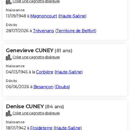
Créer une cagnotte obsèques
City break
Voyage de noces
Climat
Destinations
Voyage nature
Forum
+
PHOTO
Naissance
11/09/1948 à
Magnoncourt
(
Haute-Saône
)
GUIDES D'ACHAT
Décès
28/07/2026 à
Trévenans
(
Territoire de Belfort
)
BONS PLANS
CARTE DE VOEUX
Genevieve CUNEY
(81 ans)
Carte Bonne année
Carte Pâques
Carte de Noël
Carte Saint-Valentin
Carte d'anniversaire
DICTIONNAIRE
Créer une cagnotte obsèques
Biographies
Expressions
Dictionnaire
Citations
Proverbes
PROGRAMME TV
Naissance
04/03/1945 à la
Corbière
(
Haute-Saône
)
COPAINS D'AVANT
Décès
06/06/2026 à
Besançon
(
Doubs
)
Se connecter
Collèges
Universités
Service militaire
S'inscrire
Lycées
Primaires
Entreprises
Avis de recherche
AVIS DE DÉCÈS
FORUM
Denise CUNEY
(84 ans)
Lifestyle
Sport
Television
Cinema
Bricolage
Culture
Auto
Voyage
Créer une cagnotte obsèques
Naissance
18/01/1942 à
Froideterre
(
Haute-Saône
)