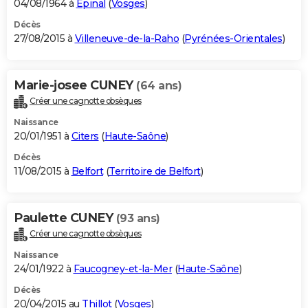
04/08/1964 à
Épinal
(
Vosges
)
Décès
27/08/2015 à
Villeneuve-de-la-Raho
(
Pyrénées-Orientales
)
Marie-josee CUNEY
(64 ans)
Créer une cagnotte obsèques
Naissance
20/01/1951 à
Citers
(
Haute-Saône
)
Décès
11/08/2015 à
Belfort
(
Territoire de Belfort
)
Paulette CUNEY
(93 ans)
Créer une cagnotte obsèques
Naissance
24/01/1922 à
Faucogney-et-la-Mer
(
Haute-Saône
)
Décès
20/04/2015 au
Thillot
(
Vosges
)