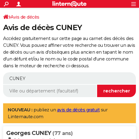
ACTUALITÉS
Connexion
S'inscrire
Avis de décès
Rechercher
Société
Education
Villes
Politique
Faits Divers
Monde
+
SPORT
Avis de décès CUNEY
Football
Cyclisme
Forum
Coupe du monde 2026
Tennis
Rugby
CULTURE
Accédez gratuitement sur cette page au carnet des décès des
TNT
Cinéma
Musique
Programme TV
Streaming
Sorties cinéma
+
CUNEY. Vous pouvez affiner votre recherche ou trouver un avis
FINANCE
de décès ou un avis d'obsèques plus ancien en tapant le nom
Impôts
Immobilier
Banque
Crédit
Retraite
Epargne
Risques naturels par ville
Assurance
AUTO
d'un défunt et/ou le nom ou le code postal d'une commune
dans le moteur de recherche ci-dessous.
Réserver un essai
Berlines
Forum auto
Essais
Citadines
SUV
+
HIGH-TECH
Meilleur smartphone
Ordinateurs
Guide high-tech
Mobiles
Internet
Jeux vidéo
+
BRICOLAGE
Aménagement intérieur
Cuisine
Jardinage
+
Forum
Extérieur
Salle de bains
Rangement
WEEK-END
Escapades
Expositions
Week-end nature
Guides de France
Patrimoine
Musées
+
LIFESTYLE
NOUVEAU :
publiez un
avis de décès gratuit
sur
Linternaute.com
Bien-être
Mode
+
Art de vivre
Loisirs
Modes de vie
SANTE
Georges CUNEY
Guide de la santé
Médicaments
+
Alimentation
Maladies
Sommeil
(77 ans)
VOYAGE