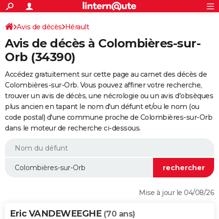
ACTUALITÉS
Connexion
S'inscrire
Avis de décès
Hérault
Rechercher
Société
Education
Villes
Politique
Faits Divers
Monde
+
SPORT
Avis de décès à Colombières-sur-
Football
Cyclisme
Forum
Coupe du monde 2026
Tennis
Rugby
CULTURE
Orb (34390)
TNT
Cinéma
Musique
Programme TV
Streaming
Sorties cinéma
+
FINANCE
Accédez gratuitement sur cette page au carnet des décès de
Colombières-sur-Orb. Vous pouvez affiner votre recherche,
Impôts
Immobilier
Banque
Crédit
Retraite
Epargne
Risques naturels par ville
Assurance
AUTO
trouver un avis de décès, une nécrologie ou un avis d'obsèques
plus ancien en tapant le nom d'un défunt et/ou le nom (ou
Réserver un essai
Berlines
Forum auto
Essais
Citadines
SUV
+
HIGH-TECH
code postal) d'une commune proche de Colombières-sur-Orb
dans le moteur de recherche ci-dessous.
Meilleur smartphone
Ordinateurs
Guide high-tech
Mobiles
Internet
Jeux vidéo
+
BRICOLAGE
Aménagement intérieur
Cuisine
Jardinage
+
Forum
Extérieur
Salle de bains
Rangement
WEEK-END
Escapades
Expositions
Week-end nature
Guides de France
Patrimoine
Musées
+
LIFESTYLE
Bien-être
Mode
+
Art de vivre
Loisirs
Modes de vie
SANTE
Mise à jour le 04/08/26
Guide de la santé
Médicaments
+
Alimentation
Maladies
Sommeil
VOYAGE
Eric VANDEWEEGHE
(70 ans)