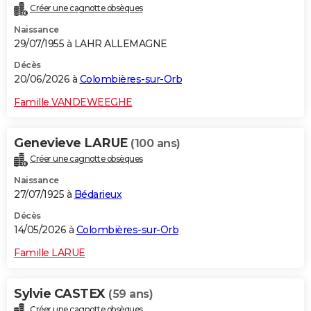
Créer une cagnotte obsèques
City break
Voyage de noces
Climat
Destinations
Voyage nature
Forum
+
PHOTO
Naissance
29/07/1955 à LAHR ALLEMAGNE
GUIDES D'ACHAT
Décès
BONS PLANS
20/06/2026 à
Colombières-sur-Orb
CARTE DE VOEUX
Famille VANDEWEEGHE
Carte Bonne année
Carte Pâques
Carte de Noël
Carte Saint-Valentin
Carte d'anniversaire
DICTIONNAIRE
Genevieve LARUE
(100 ans)
Biographies
Expressions
Dictionnaire
Citations
Proverbes
PROGRAMME TV
Créer une cagnotte obsèques
Naissance
COPAINS D'AVANT
27/07/1925 à
Bédarieux
Se connecter
Collèges
Universités
Service militaire
S'inscrire
Lycées
Primaires
Entreprises
Avis de recherche
AVIS DE DÉCÈS
Décès
14/05/2026 à
Colombières-sur-Orb
FORUM
Famille LARUE
Lifestyle
Sport
Television
Cinema
Bricolage
Culture
Auto
Voyage
Sylvie CASTEX
(59 ans)
Créer une cagnotte obsèques