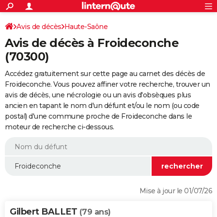
ACTUALITÉS
Connexion
S'inscrire
Avis de décès
Haute-Saône
Rechercher
Société
Education
Villes
Politique
Faits Divers
Monde
+
SPORT
Avis de décès à Froideconche
Football
Cyclisme
Forum
Coupe du monde 2026
Tennis
Rugby
CULTURE
(70300)
TNT
Cinéma
Musique
Programme TV
Streaming
Sorties cinéma
+
FINANCE
Accédez gratuitement sur cette page au carnet des décès de
Froideconche. Vous pouvez affiner votre recherche, trouver un
Impôts
Immobilier
Banque
Crédit
Retraite
Epargne
Risques naturels par ville
Assurance
AUTO
avis de décès, une nécrologie ou un avis d'obsèques plus
ancien en tapant le nom d'un défunt et/ou le nom (ou code
Réserver un essai
Berlines
Forum auto
Essais
Citadines
SUV
+
HIGH-TECH
postal) d'une commune proche de Froideconche dans le
moteur de recherche ci-dessous.
Meilleur smartphone
Ordinateurs
Guide high-tech
Mobiles
Internet
Jeux vidéo
+
BRICOLAGE
Aménagement intérieur
Cuisine
Jardinage
+
Forum
Extérieur
Salle de bains
Rangement
WEEK-END
Escapades
Expositions
Week-end nature
Guides de France
Patrimoine
Musées
+
LIFESTYLE
Bien-être
Mode
+
Art de vivre
Loisirs
Modes de vie
SANTE
Mise à jour le 01/07/26
Guide de la santé
Médicaments
+
Alimentation
Maladies
Sommeil
VOYAGE
Gilbert BALLET
(79 ans)