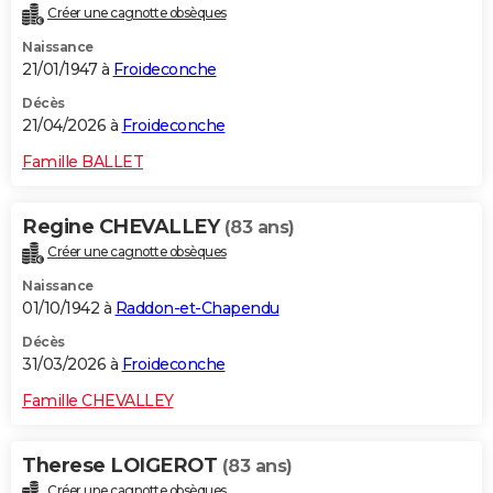
Créer une cagnotte obsèques
City break
Voyage de noces
Climat
Destinations
Voyage nature
Forum
+
PHOTO
Naissance
21/01/1947 à
Froideconche
GUIDES D'ACHAT
Décès
BONS PLANS
21/04/2026 à
Froideconche
CARTE DE VOEUX
Famille BALLET
Carte Bonne année
Carte Pâques
Carte de Noël
Carte Saint-Valentin
Carte d'anniversaire
DICTIONNAIRE
Regine CHEVALLEY
(83 ans)
Biographies
Expressions
Dictionnaire
Citations
Proverbes
PROGRAMME TV
Créer une cagnotte obsèques
Naissance
COPAINS D'AVANT
01/10/1942 à
Raddon-et-Chapendu
Se connecter
Collèges
Universités
Service militaire
S'inscrire
Lycées
Primaires
Entreprises
Avis de recherche
AVIS DE DÉCÈS
Décès
31/03/2026 à
Froideconche
FORUM
Famille CHEVALLEY
Lifestyle
Sport
Television
Cinema
Bricolage
Culture
Auto
Voyage
Therese LOIGEROT
(83 ans)
Créer une cagnotte obsèques