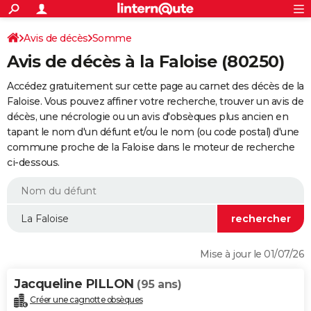
ACTUALITÉS
Connexion
S'inscrire
Avis de décès
Somme
Rechercher
Société
Education
Villes
Politique
Faits Divers
Monde
+
SPORT
Avis de décès à la Faloise (80250)
Football
Cyclisme
Forum
Coupe du monde 2026
Tennis
Rugby
CULTURE
Accédez gratuitement sur cette page au carnet des décès de la
TNT
Cinéma
Musique
Programme TV
Streaming
Sorties cinéma
+
Faloise. Vous pouvez affiner votre recherche, trouver un avis de
FINANCE
décès, une nécrologie ou un avis d'obsèques plus ancien en
Impôts
Immobilier
Banque
Crédit
Retraite
Epargne
Risques naturels par ville
Assurance
AUTO
tapant le nom d'un défunt et/ou le nom (ou code postal) d'une
commune proche de la Faloise dans le moteur de recherche
Réserver un essai
Berlines
Forum auto
Essais
Citadines
SUV
+
HIGH-TECH
ci-dessous.
Meilleur smartphone
Ordinateurs
Guide high-tech
Mobiles
Internet
Jeux vidéo
+
BRICOLAGE
Aménagement intérieur
Cuisine
Jardinage
+
Forum
Extérieur
Salle de bains
Rangement
WEEK-END
Escapades
Expositions
Week-end nature
Guides de France
Patrimoine
Musées
+
LIFESTYLE
Mise à jour le 01/07/26
Bien-être
Mode
+
Art de vivre
Loisirs
Modes de vie
SANTE
Jacqueline PILLON
(95 ans)
Guide de la santé
Médicaments
+
Alimentation
Maladies
Sommeil
VOYAGE
Créer une cagnotte obsèques