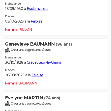
Naissance
City break
Voyage de noces
Climat
Destinations
Voyage nature
Forum
+
PHOTO
18/09/1930 à
Esclainvillers
GUIDES D'ACHAT
Décès
05/10/2025 à la
Faloise
BONS PLANS
Famille PILLON
CARTE DE VOEUX
Genevieve BAUMANN
(96 ans)
Carte Bonne année
Carte Pâques
Carte de Noël
Carte Saint-Valentin
Carte d'anniversaire
DICTIONNAIRE
Créer une cagnotte obsèques
Biographies
Expressions
Dictionnaire
Citations
Proverbes
PROGRAMME TV
Naissance
30/10/1928 à
Crèvecœur-le-Grand
COPAINS D'AVANT
Décès
28/08/2025 à la
Faloise
Se connecter
Collèges
Universités
Service militaire
S'inscrire
Lycées
Primaires
Entreprises
Avis de recherche
AVIS DE DÉCÈS
Famille BAUMANN
FORUM
Lifestyle
Sport
Television
Cinema
Bricolage
Culture
Auto
Voyage
Evelyne MARTIN
(74 ans)
Créer une cagnotte obsèques