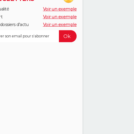
alité
Voir un exemple
rt
Voir un exemple
dossiers d'actu
Voir un exemple