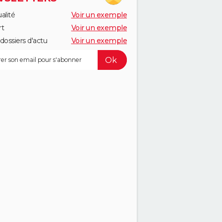
alité
Voir un exemple
rt
Voir un exemple
dossiers d'actu
Voir un exemple