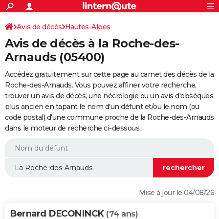
ACTUALITÉS
Connexion
S'inscrire
Avis de décès
Hautes-Alpes
Rechercher
Société
Education
Villes
Politique
Faits Divers
Monde
+
SPORT
Avis de décès à la Roche-des-
Football
Cyclisme
Forum
Coupe du monde 2026
Tennis
Rugby
CULTURE
Arnauds (05400)
TNT
Cinéma
Musique
Programme TV
Streaming
Sorties cinéma
+
FINANCE
Accédez gratuitement sur cette page au carnet des décès de la
Roche-des-Arnauds. Vous pouvez affiner votre recherche,
Impôts
Immobilier
Banque
Crédit
Retraite
Epargne
Risques naturels par ville
Assurance
AUTO
trouver un avis de décès, une nécrologie ou un avis d'obsèques
plus ancien en tapant le nom d'un défunt et/ou le nom (ou
Réserver un essai
Berlines
Forum auto
Essais
Citadines
SUV
+
HIGH-TECH
code postal) d'une commune proche de la Roche-des-Arnauds
dans le moteur de recherche ci-dessous.
Meilleur smartphone
Ordinateurs
Guide high-tech
Mobiles
Internet
Jeux vidéo
+
BRICOLAGE
Aménagement intérieur
Cuisine
Jardinage
+
Forum
Extérieur
Salle de bains
Rangement
WEEK-END
Escapades
Expositions
Week-end nature
Guides de France
Patrimoine
Musées
+
LIFESTYLE
Bien-être
Mode
+
Art de vivre
Loisirs
Modes de vie
SANTE
Mise à jour le 04/08/26
Guide de la santé
Médicaments
+
Alimentation
Maladies
Sommeil
VOYAGE
Bernard DECONINCK
(74 ans)