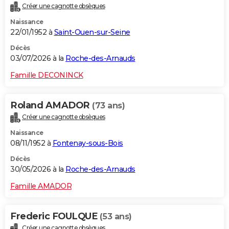
Créer une cagnotte obsèques
City break
Voyage de noces
Climat
Destinations
Voyage nature
Forum
+
PHOTO
Naissance
22/01/1952 à
Saint-Ouen-sur-Seine
GUIDES D'ACHAT
Décès
BONS PLANS
03/07/2026 à la
Roche-des-Arnauds
CARTE DE VOEUX
Famille DECONINCK
Carte Bonne année
Carte Pâques
Carte de Noël
Carte Saint-Valentin
Carte d'anniversaire
DICTIONNAIRE
Roland AMADOR
(73 ans)
Biographies
Expressions
Dictionnaire
Citations
Proverbes
PROGRAMME TV
Créer une cagnotte obsèques
Naissance
COPAINS D'AVANT
08/11/1952 à
Fontenay-sous-Bois
Se connecter
Collèges
Universités
Service militaire
S'inscrire
Lycées
Primaires
Entreprises
Avis de recherche
AVIS DE DÉCÈS
Décès
30/05/2026 à la
Roche-des-Arnauds
FORUM
Famille AMADOR
Lifestyle
Sport
Television
Cinema
Bricolage
Culture
Auto
Voyage
Frederic FOULQUE
(53 ans)
Créer une cagnotte obsèques