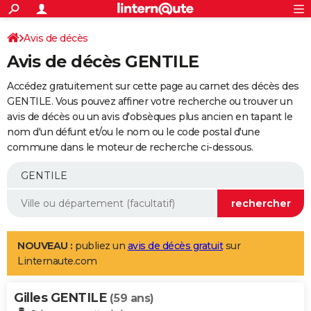
ACTUALITÉS
Connexion
S'inscrire
Avis de décès
Rechercher
Société
Education
Villes
Politique
Faits Divers
Monde
+
SPORT
Avis de décès GENTILE
Football
Cyclisme
Forum
Coupe du monde 2026
Tennis
Rugby
CULTURE
Accédez gratuitement sur cette page au carnet des décès des
TNT
Cinéma
Musique
Programme TV
Streaming
Sorties cinéma
+
GENTILE. Vous pouvez affiner votre recherche ou trouver un
FINANCE
avis de décès ou un avis d'obsèques plus ancien en tapant le
Impôts
Immobilier
Banque
Crédit
Retraite
Epargne
Risques naturels par ville
Assurance
AUTO
nom d'un défunt et/ou le nom ou le code postal d'une
commune dans le moteur de recherche ci-dessous.
Réserver un essai
Berlines
Forum auto
Essais
Citadines
SUV
+
HIGH-TECH
Meilleur smartphone
Ordinateurs
Guide high-tech
Mobiles
Internet
Jeux vidéo
+
BRICOLAGE
Aménagement intérieur
Cuisine
Jardinage
+
Forum
Extérieur
Salle de bains
Rangement
WEEK-END
Escapades
Expositions
Week-end nature
Guides de France
Patrimoine
Musées
+
LIFESTYLE
NOUVEAU :
publiez un
avis de décès gratuit
sur
Linternaute.com
Bien-être
Mode
+
Art de vivre
Loisirs
Modes de vie
SANTE
Gilles GENTILE
Guide de la santé
Médicaments
+
Alimentation
Maladies
Sommeil
(59 ans)
VOYAGE