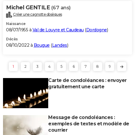
Michel GENTILE
(67 ans)
Créer une cagnotte obsèques
Naissance
08/07/1955 à
Val de Louyre et Caudeau
(
Dordogne
)
Décès
08/10/2022 à
Bougue
(
Landes
)
1
2
3
4
5
6
7
8
9
Carte de condoléances : envoyer
gratuitement une carte
Message de condoléances :
exemples de textes et modèle de
courrier