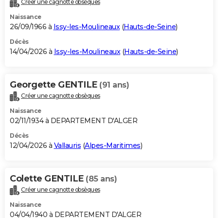
Créer une cagnotte obsèques
City break
Voyage de noces
Climat
Destinations
Voyage nature
Forum
+
PHOTO
Naissance
26/09/1966 à
Issy-les-Moulineaux
(
Hauts-de-Seine
)
GUIDES D'ACHAT
Décès
14/04/2026 à
Issy-les-Moulineaux
(
Hauts-de-Seine
)
BONS PLANS
CARTE DE VOEUX
Georgette GENTILE
(91 ans)
Carte Bonne année
Carte Pâques
Carte de Noël
Carte Saint-Valentin
Carte d'anniversaire
DICTIONNAIRE
Créer une cagnotte obsèques
Biographies
Expressions
Dictionnaire
Citations
Proverbes
PROGRAMME TV
Naissance
02/11/1934 à DEPARTEMENT D'ALGER
COPAINS D'AVANT
Décès
12/04/2026 à
Vallauris
(
Alpes-Maritimes
)
Se connecter
Collèges
Universités
Service militaire
S'inscrire
Lycées
Primaires
Entreprises
Avis de recherche
AVIS DE DÉCÈS
FORUM
Colette GENTILE
(85 ans)
Lifestyle
Sport
Television
Cinema
Bricolage
Culture
Auto
Voyage
Créer une cagnotte obsèques
Naissance
04/04/1940 à DEPARTEMENT D'ALGER