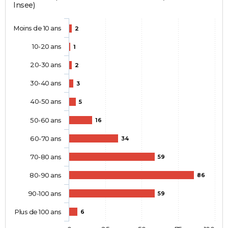
Insee)
Moins de 10 ans
2
10-20 ans
1
20-30 ans
2
30-40 ans
3
40-50 ans
5
50-60 ans
16
60-70 ans
34
70-80 ans
59
80-90 ans
86
90-100 ans
59
Plus de 100 ans
6