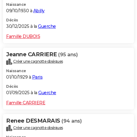
Naissance
City break
Voyage de noces
Climat
Destinations
Voyage nature
Forum
+
PHOTO
09/10/1930 à
Abilly
GUIDES D'ACHAT
Décès
30/12/2025 à la
Guerche
BONS PLANS
Famille DUBOIS
CARTE DE VOEUX
Jeanne CARRIERE
(95 ans)
Carte Bonne année
Carte Pâques
Carte de Noël
Carte Saint-Valentin
Carte d'anniversaire
DICTIONNAIRE
Créer une cagnotte obsèques
Biographies
Expressions
Dictionnaire
Citations
Proverbes
PROGRAMME TV
Naissance
01/10/1929 à
Paris
COPAINS D'AVANT
Décès
01/09/2025 à la
Guerche
Se connecter
Collèges
Universités
Service militaire
S'inscrire
Lycées
Primaires
Entreprises
Avis de recherche
AVIS DE DÉCÈS
Famille CARRIERE
FORUM
Lifestyle
Sport
Television
Cinema
Bricolage
Culture
Auto
Voyage
Renee DESMARAIS
(94 ans)
Créer une cagnotte obsèques