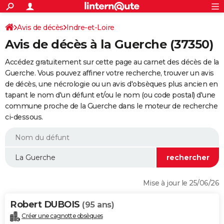
ACTUALITÉS
Connexion
S'inscrire
Avis de décès
Indre-et-Loire
Rechercher
Société
Education
Villes
Politique
Faits Divers
Monde
+
SPORT
Avis de décès à la Guerche (37350)
Football
Cyclisme
Forum
Coupe du monde 2026
Tennis
Rugby
CULTURE
Accédez gratuitement sur cette page au carnet des décès de la
TNT
Cinéma
Musique
Programme TV
Streaming
Sorties cinéma
+
Guerche. Vous pouvez affiner votre recherche, trouver un avis
FINANCE
de décès, une nécrologie ou un avis d'obsèques plus ancien en
Impôts
Immobilier
Banque
Crédit
Retraite
Epargne
Risques naturels par ville
Assurance
AUTO
tapant le nom d'un défunt et/ou le nom (ou code postal) d'une
commune proche de la Guerche dans le moteur de recherche
Réserver un essai
Berlines
Forum auto
Essais
Citadines
SUV
+
HIGH-TECH
ci-dessous.
Meilleur smartphone
Ordinateurs
Guide high-tech
Mobiles
Internet
Jeux vidéo
+
BRICOLAGE
Aménagement intérieur
Cuisine
Jardinage
+
Forum
Extérieur
Salle de bains
Rangement
WEEK-END
Escapades
Expositions
Week-end nature
Guides de France
Patrimoine
Musées
+
LIFESTYLE
Mise à jour le 25/06/26
Bien-être
Mode
+
Art de vivre
Loisirs
Modes de vie
SANTE
Robert DUBOIS
(95 ans)
Guide de la santé
Médicaments
+
Alimentation
Maladies
Sommeil
VOYAGE
Créer une cagnotte obsèques