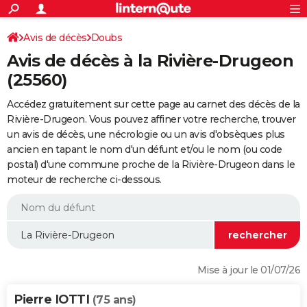
ACTUALITÉS
Connexion
S'inscrire
Avis de décès
Doubs
Rechercher
Société
Education
Villes
Politique
Faits Divers
Monde
+
SPORT
Avis de décès à la Rivière-Drugeon
Football
Cyclisme
Forum
Coupe du monde 2026
Tennis
Rugby
CULTURE
(25560)
TNT
Cinéma
Musique
Programme TV
Streaming
Sorties cinéma
+
FINANCE
Accédez gratuitement sur cette page au carnet des décès de la
Rivière-Drugeon. Vous pouvez affiner votre recherche, trouver
Impôts
Immobilier
Banque
Crédit
Retraite
Epargne
Risques naturels par ville
Assurance
AUTO
un avis de décès, une nécrologie ou un avis d'obsèques plus
ancien en tapant le nom d'un défunt et/ou le nom (ou code
Réserver un essai
Berlines
Forum auto
Essais
Citadines
SUV
+
HIGH-TECH
postal) d'une commune proche de la Rivière-Drugeon dans le
moteur de recherche ci-dessous.
Meilleur smartphone
Ordinateurs
Guide high-tech
Mobiles
Internet
Jeux vidéo
+
BRICOLAGE
Aménagement intérieur
Cuisine
Jardinage
+
Forum
Extérieur
Salle de bains
Rangement
WEEK-END
Escapades
Expositions
Week-end nature
Guides de France
Patrimoine
Musées
+
LIFESTYLE
Bien-être
Mode
+
Art de vivre
Loisirs
Modes de vie
SANTE
Mise à jour le 01/07/26
Guide de la santé
Médicaments
+
Alimentation
Maladies
Sommeil
VOYAGE
Pierre IOTTI
(75 ans)