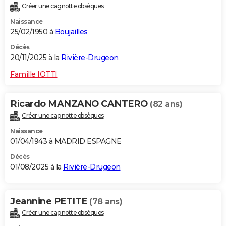
Créer une cagnotte obsèques
City break
Voyage de noces
Climat
Destinations
Voyage nature
Forum
+
PHOTO
Naissance
25/02/1950 à
Boujailles
GUIDES D'ACHAT
Décès
BONS PLANS
20/11/2025 à la
Rivière-Drugeon
CARTE DE VOEUX
Famille IOTTI
Carte Bonne année
Carte Pâques
Carte de Noël
Carte Saint-Valentin
Carte d'anniversaire
DICTIONNAIRE
Ricardo MANZANO CANTERO
(82 ans)
Biographies
Expressions
Dictionnaire
Citations
Proverbes
PROGRAMME TV
Créer une cagnotte obsèques
Naissance
COPAINS D'AVANT
01/04/1943 à MADRID ESPAGNE
Se connecter
Collèges
Universités
Service militaire
S'inscrire
Lycées
Primaires
Entreprises
Avis de recherche
AVIS DE DÉCÈS
Décès
01/08/2025 à la
Rivière-Drugeon
FORUM
Lifestyle
Sport
Television
Cinema
Bricolage
Culture
Auto
Voyage
Jeannine PETITE
(78 ans)
Créer une cagnotte obsèques