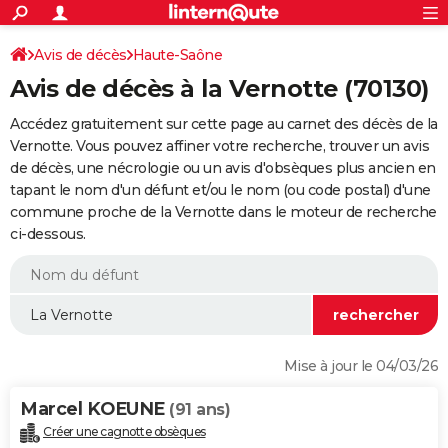
ACTUALITÉS
Connexion
S'inscrire
Avis de décès
Haute-Saône
Rechercher
Société
Education
Villes
Politique
Faits Divers
Monde
+
SPORT
Avis de décès à la Vernotte (70130)
Football
Cyclisme
Forum
Coupe du monde 2026
Tennis
Rugby
CULTURE
Accédez gratuitement sur cette page au carnet des décès de la
TNT
Cinéma
Musique
Programme TV
Streaming
Sorties cinéma
+
Vernotte. Vous pouvez affiner votre recherche, trouver un avis
FINANCE
de décès, une nécrologie ou un avis d'obsèques plus ancien en
Impôts
Immobilier
Banque
Crédit
Retraite
Epargne
Risques naturels par ville
Assurance
AUTO
tapant le nom d'un défunt et/ou le nom (ou code postal) d'une
commune proche de la Vernotte dans le moteur de recherche
Réserver un essai
Berlines
Forum auto
Essais
Citadines
SUV
+
HIGH-TECH
ci-dessous.
Meilleur smartphone
Ordinateurs
Guide high-tech
Mobiles
Internet
Jeux vidéo
+
BRICOLAGE
Aménagement intérieur
Cuisine
Jardinage
+
Forum
Extérieur
Salle de bains
Rangement
WEEK-END
Escapades
Expositions
Week-end nature
Guides de France
Patrimoine
Musées
+
LIFESTYLE
Mise à jour le 04/03/26
Bien-être
Mode
+
Art de vivre
Loisirs
Modes de vie
SANTE
Marcel KOEUNE
(91 ans)
Guide de la santé
Médicaments
+
Alimentation
Maladies
Sommeil
VOYAGE
Créer une cagnotte obsèques