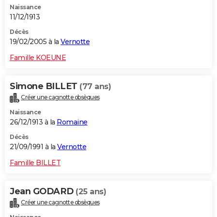
Naissance
City break
Voyage de noces
Climat
Destinations
Voyage nature
Forum
+
PHOTO
11/12/1913
GUIDES D'ACHAT
Décès
19/02/2005 à la
Vernotte
BONS PLANS
Famille KOEUNE
CARTE DE VOEUX
Simone BILLET
(77 ans)
Carte Bonne année
Carte Pâques
Carte de Noël
Carte Saint-Valentin
Carte d'anniversaire
DICTIONNAIRE
Créer une cagnotte obsèques
Biographies
Expressions
Dictionnaire
Citations
Proverbes
PROGRAMME TV
Naissance
26/12/1913 à la
Romaine
COPAINS D'AVANT
Décès
21/09/1991 à la
Vernotte
Se connecter
Collèges
Universités
Service militaire
S'inscrire
Lycées
Primaires
Entreprises
Avis de recherche
AVIS DE DÉCÈS
Famille BILLET
FORUM
Lifestyle
Sport
Television
Cinema
Bricolage
Culture
Auto
Voyage
Jean GODARD
(25 ans)
Créer une cagnotte obsèques