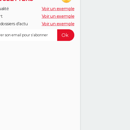
alité
Voir un exemple
rt
Voir un exemple
dossiers d'actu
Voir un exemple