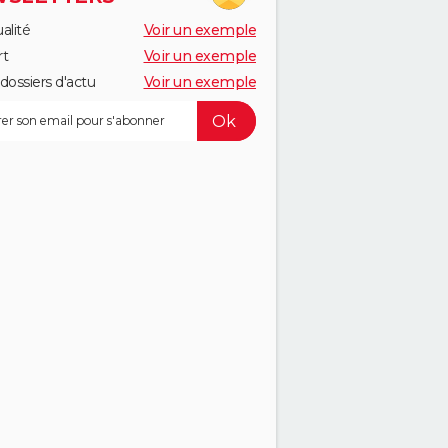
alité
Voir un exemple
rt
Voir un exemple
dossiers d'actu
Voir un exemple