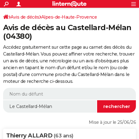
ACTUALITÉS
Connexion
S'inscrire
Avis de décès
Alpes-de-Haute-Provence
Rechercher
Société
Education
Villes
Politique
Faits Divers
Monde
+
SPORT
Avis de décès au Castellard-Mélan
Football
Cyclisme
Forum
Coupe du monde 2026
Tennis
Rugby
CULTURE
(04380)
TNT
Cinéma
Musique
Programme TV
Streaming
Sorties cinéma
+
FINANCE
Accédez gratuitement sur cette page au carnet des décès du
Castellard-Mélan. Vous pouvez affiner votre recherche, trouver
Impôts
Immobilier
Banque
Crédit
Retraite
Epargne
Risques naturels par ville
Assurance
AUTO
un avis de décès, une nécrologie ou un avis d'obsèques plus
ancien en tapant le nom d'un défunt et/ou le nom (ou code
Réserver un essai
Berlines
Forum auto
Essais
Citadines
SUV
+
HIGH-TECH
postal) d'une commune proche du Castellard-Mélan dans le
moteur de recherche ci-dessous.
Meilleur smartphone
Ordinateurs
Guide high-tech
Mobiles
Internet
Jeux vidéo
+
BRICOLAGE
Aménagement intérieur
Cuisine
Jardinage
+
Forum
Extérieur
Salle de bains
Rangement
WEEK-END
Escapades
Expositions
Week-end nature
Guides de France
Patrimoine
Musées
+
LIFESTYLE
Bien-être
Mode
+
Art de vivre
Loisirs
Modes de vie
SANTE
Mise à jour le 25/06/26
Guide de la santé
Médicaments
+
Alimentation
Maladies
Sommeil
VOYAGE
Thierry ALLARD
(63 ans)