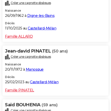
Créer une cagnotte obsèques
City break
Voyage de noces
Climat
Destinations
Voyage nature
Forum
+
PHOTO
Naissance
26/09/1962 à
Digne-les-Bains
GUIDES D'ACHAT
Décès
BONS PLANS
11/10/2025 au
Castellard-Mélan
CARTE DE VOEUX
Famille ALLARD
Carte Bonne année
Carte Pâques
Carte de Noël
Carte Saint-Valentin
Carte d'anniversaire
DICTIONNAIRE
Jean-david PINATEL
(50 ans)
Biographies
Expressions
Dictionnaire
Citations
Proverbes
PROGRAMME TV
Créer une cagnotte obsèques
Naissance
COPAINS D'AVANT
20/11/1972 à
Manosque
Se connecter
Collèges
Universités
Service militaire
S'inscrire
Lycées
Primaires
Entreprises
Avis de recherche
AVIS DE DÉCÈS
Décès
25/02/2023 au
Castellard-Mélan
FORUM
Famille PINATEL
Lifestyle
Sport
Television
Cinema
Bricolage
Culture
Auto
Voyage
Said BOUHENIA
(59 ans)
Créer une cagnotte obsèques