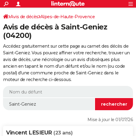
ACTUALITÉS
Connexion
S'inscrire
Avis de décès
Alpes-de-Haute-Provence
Rechercher
Société
Education
Villes
Politique
Faits Divers
Monde
+
SPORT
Avis de décès à Saint-Geniez
Football
Cyclisme
Forum
Coupe du monde 2026
Tennis
Rugby
CULTURE
(04200)
TNT
Cinéma
Musique
Programme TV
Streaming
Sorties cinéma
+
FINANCE
Accédez gratuitement sur cette page au carnet des décès de
Saint-Geniez. Vous pouvez affiner votre recherche, trouver un
Impôts
Immobilier
Banque
Crédit
Retraite
Epargne
Risques naturels par ville
Assurance
AUTO
avis de décès, une nécrologie ou un avis d'obsèques plus
ancien en tapant le nom d'un défunt et/ou le nom (ou code
Réserver un essai
Berlines
Forum auto
Essais
Citadines
SUV
+
HIGH-TECH
postal) d'une commune proche de Saint-Geniez dans le
moteur de recherche ci-dessous.
Meilleur smartphone
Ordinateurs
Guide high-tech
Mobiles
Internet
Jeux vidéo
+
BRICOLAGE
Aménagement intérieur
Cuisine
Jardinage
+
Forum
Extérieur
Salle de bains
Rangement
WEEK-END
Escapades
Expositions
Week-end nature
Guides de France
Patrimoine
Musées
+
LIFESTYLE
Bien-être
Mode
+
Art de vivre
Loisirs
Modes de vie
SANTE
Mise à jour le 01/07/26
Guide de la santé
Médicaments
+
Alimentation
Maladies
Sommeil
VOYAGE
Vincent LESIEUR
(23 ans)