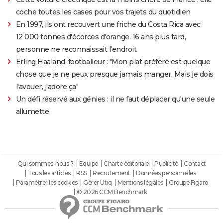
coche toutes les cases pour vos trajets du quotidien
En 1997, ils ont recouvert une friche du Costa Rica avec
12 000 tonnes d'écorces d'orange. 16 ans plus tard,
personne ne reconnaissait l'endroit
Erling Haaland, footballeur : "Mon plat préféré est quelque
chose que je ne peux presque jamais manger. Mais je dois
l'avouer, j'adore ça"
Un défi réservé aux génies : il ne faut déplacer qu'une seule
allumette
Qui sommes-nous ?
Equipe
Charte éditoriale
Publicité
Contact
Tous les articles
RSS
Recrutement
Données personnelles
Paramétrer les cookies
Gérer Utiq
Mentions légales
Groupe Figaro
© 2026 CCM Benchmark