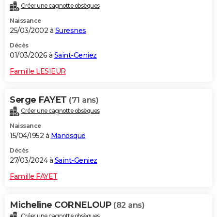
Créer une cagnotte obsèques
City break
Voyage de noces
Climat
Destinations
Voyage nature
Forum
+
PHOTO
Naissance
25/03/2002 à
Suresnes
GUIDES D'ACHAT
Décès
BONS PLANS
01/03/2026 à
Saint-Geniez
CARTE DE VOEUX
Famille LESIEUR
Carte Bonne année
Carte Pâques
Carte de Noël
Carte Saint-Valentin
Carte d'anniversaire
DICTIONNAIRE
Serge FAYET
(71 ans)
Biographies
Expressions
Dictionnaire
Citations
Proverbes
PROGRAMME TV
Créer une cagnotte obsèques
Naissance
COPAINS D'AVANT
15/04/1952 à
Manosque
Se connecter
Collèges
Universités
Service militaire
S'inscrire
Lycées
Primaires
Entreprises
Avis de recherche
AVIS DE DÉCÈS
Décès
27/03/2024 à
Saint-Geniez
FORUM
Famille FAYET
Lifestyle
Sport
Television
Cinema
Bricolage
Culture
Auto
Voyage
Micheline CORNELOUP
(82 ans)
Créer une cagnotte obsèques