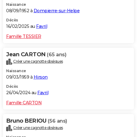
Naissance
City break
Voyage de noces
Climat
Destinations
Voyage nature
Forum
+
PHOTO
08/09/1952 à
Dompierre-sur-Helpe
GUIDES D'ACHAT
Décès
16/02/2025 au
Favril
BONS PLANS
Famille TESSIER
CARTE DE VOEUX
Jean CARTON
(65 ans)
Carte Bonne année
Carte Pâques
Carte de Noël
Carte Saint-Valentin
Carte d'anniversaire
DICTIONNAIRE
Créer une cagnotte obsèques
Biographies
Expressions
Dictionnaire
Citations
Proverbes
PROGRAMME TV
Naissance
09/03/1959 à
Hirson
COPAINS D'AVANT
Décès
26/04/2024 au
Favril
Se connecter
Collèges
Universités
Service militaire
S'inscrire
Lycées
Primaires
Entreprises
Avis de recherche
AVIS DE DÉCÈS
Famille CARTON
FORUM
Lifestyle
Sport
Television
Cinema
Bricolage
Culture
Auto
Voyage
Bruno BERIOU
(56 ans)
Créer une cagnotte obsèques