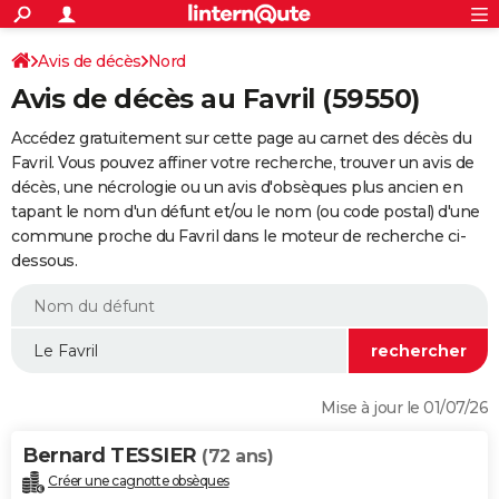
ACTUALITÉS
Connexion
S'inscrire
Avis de décès
Nord
Rechercher
Société
Education
Villes
Politique
Faits Divers
Monde
+
SPORT
Avis de décès au Favril (59550)
Football
Cyclisme
Forum
Coupe du monde 2026
Tennis
Rugby
CULTURE
Accédez gratuitement sur cette page au carnet des décès du
TNT
Cinéma
Musique
Programme TV
Streaming
Sorties cinéma
+
Favril. Vous pouvez affiner votre recherche, trouver un avis de
FINANCE
décès, une nécrologie ou un avis d'obsèques plus ancien en
Impôts
Immobilier
Banque
Crédit
Retraite
Epargne
Risques naturels par ville
Assurance
AUTO
tapant le nom d'un défunt et/ou le nom (ou code postal) d'une
commune proche du Favril dans le moteur de recherche ci-
Réserver un essai
Berlines
Forum auto
Essais
Citadines
SUV
+
HIGH-TECH
dessous.
Meilleur smartphone
Ordinateurs
Guide high-tech
Mobiles
Internet
Jeux vidéo
+
BRICOLAGE
Aménagement intérieur
Cuisine
Jardinage
+
Forum
Extérieur
Salle de bains
Rangement
WEEK-END
Escapades
Expositions
Week-end nature
Guides de France
Patrimoine
Musées
+
LIFESTYLE
Mise à jour le 01/07/26
Bien-être
Mode
+
Art de vivre
Loisirs
Modes de vie
SANTE
Bernard TESSIER
(72 ans)
Guide de la santé
Médicaments
+
Alimentation
Maladies
Sommeil
VOYAGE
Créer une cagnotte obsèques