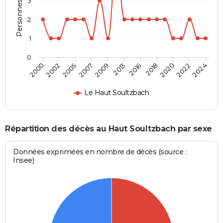
Personnes décédées
3
2
1
0
2002
2013
2022
2000
2009
2020
2007
2018
2005
2016
2024
Le Haut Soultzbach
Répartition des décès au Haut Soultzbach par sexe
Données exprimées en nombre de décès (source :
Insee)