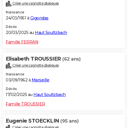
Créer une cagnotte obsèques
City break
Voyage de noces
Climat
Destinations
Voyage nature
Forum
+
PHOTO
Naissance
24/03/1951 à
Gigondas
GUIDES D'ACHAT
Décès
BONS PLANS
20/03/2025 au
Haut Soultzbach
CARTE DE VOEUX
Famille FERRAN
Carte Bonne année
Carte Pâques
Carte de Noël
Carte Saint-Valentin
Carte d'anniversaire
DICTIONNAIRE
Elisabeth TROUSSIER
(62 ans)
Biographies
Expressions
Dictionnaire
Citations
Proverbes
PROGRAMME TV
Créer une cagnotte obsèques
Naissance
COPAINS D'AVANT
03/09/1962 à
Marseille
Se connecter
Collèges
Universités
Service militaire
S'inscrire
Lycées
Primaires
Entreprises
Avis de recherche
AVIS DE DÉCÈS
Décès
17/02/2025 au
Haut Soultzbach
FORUM
Famille TROUSSIER
Lifestyle
Sport
Television
Cinema
Bricolage
Culture
Auto
Voyage
Eugenie STOECKLIN
(95 ans)
Créer une cagnotte obsèques