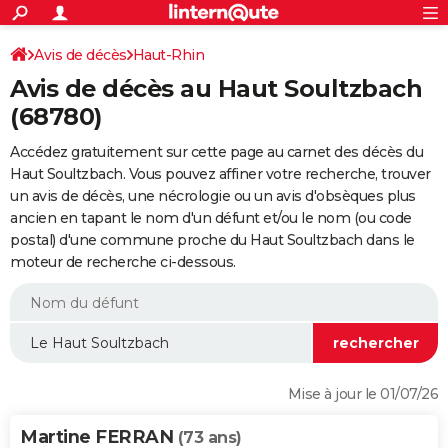
ACTUALITÉS
Connexion
S'inscrire
Avis de décès
Haut-Rhin
Rechercher
Société
Education
Villes
Politique
Faits Divers
Monde
+
SPORT
Avis de décès au Haut Soultzbach
Football
Cyclisme
Forum
Coupe du monde 2026
Tennis
Rugby
CULTURE
(68780)
TNT
Cinéma
Musique
Programme TV
Streaming
Sorties cinéma
+
FINANCE
Accédez gratuitement sur cette page au carnet des décès du
Haut Soultzbach. Vous pouvez affiner votre recherche, trouver
Impôts
Immobilier
Banque
Crédit
Retraite
Epargne
Risques naturels par ville
Assurance
AUTO
un avis de décès, une nécrologie ou un avis d'obsèques plus
ancien en tapant le nom d'un défunt et/ou le nom (ou code
Réserver un essai
Berlines
Forum auto
Essais
Citadines
SUV
+
HIGH-TECH
postal) d'une commune proche du Haut Soultzbach dans le
moteur de recherche ci-dessous.
Meilleur smartphone
Ordinateurs
Guide high-tech
Mobiles
Internet
Jeux vidéo
+
BRICOLAGE
Aménagement intérieur
Cuisine
Jardinage
+
Forum
Extérieur
Salle de bains
Rangement
WEEK-END
Escapades
Expositions
Week-end nature
Guides de France
Patrimoine
Musées
+
LIFESTYLE
Bien-être
Mode
+
Art de vivre
Loisirs
Modes de vie
SANTE
Mise à jour le 01/07/26
Guide de la santé
Médicaments
+
Alimentation
Maladies
Sommeil
VOYAGE
Martine FERRAN
(73 ans)