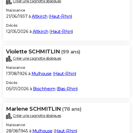
Créer une cagnotte obsèques
City break
Voyage de noces
Climat
Destinations
Voyage nature
Forum
+
PHOTO
Naissance
21/06/1937 à
Altkirch
(
Haut-Rhin
)
GUIDES D'ACHAT
Décès
12/05/2026 à
Altkirch
(
Haut-Rhin
)
BONS PLANS
CARTE DE VOEUX
Violette SCHMITLIN
(99 ans)
Carte Bonne année
Carte Pâques
Carte de Noël
Carte Saint-Valentin
Carte d'anniversaire
DICTIONNAIRE
Créer une cagnotte obsèques
Biographies
Expressions
Dictionnaire
Citations
Proverbes
PROGRAMME TV
Naissance
17/08/1926 à
Mulhouse
(
Haut-Rhin
)
COPAINS D'AVANT
Décès
05/01/2026 à
Bischheim
(
Bas-Rhin
)
Se connecter
Collèges
Universités
Service militaire
S'inscrire
Lycées
Primaires
Entreprises
Avis de recherche
AVIS DE DÉCÈS
FORUM
Marlene SCHMITLIN
(78 ans)
Lifestyle
Sport
Television
Cinema
Bricolage
Culture
Auto
Voyage
Créer une cagnotte obsèques
Naissance
28/08/1945 à
Mulhouse
(
Haut-Rhin
)