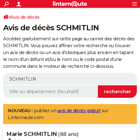
ACTUALITÉS
Connexion
S'inscrire
Avis de décès
Rechercher
Société
Education
Villes
Politique
Faits Divers
Monde
+
SPORT
Avis de décès SCHMITLIN
Football
Cyclisme
Forum
Coupe du monde 2026
Tennis
Rugby
CULTURE
Accédez gratuitement sur cette page au carnet des décès des
TNT
Cinéma
Musique
Programme TV
Streaming
Sorties cinéma
+
SCHMITLIN. Vous pouvez affiner votre recherche ou trouver
FINANCE
un avis de décès ou un avis d'obsèques plus ancien en tapant
Impôts
Immobilier
Banque
Crédit
Retraite
Epargne
Risques naturels par ville
Assurance
AUTO
le nom d'un défunt et/ou le nom ou le code postal d'une
commune dans le moteur de recherche ci-dessous.
Réserver un essai
Berlines
Forum auto
Essais
Citadines
SUV
+
HIGH-TECH
Meilleur smartphone
Ordinateurs
Guide high-tech
Mobiles
Internet
Jeux vidéo
+
BRICOLAGE
Aménagement intérieur
Cuisine
Jardinage
+
Forum
Extérieur
Salle de bains
Rangement
WEEK-END
Escapades
Expositions
Week-end nature
Guides de France
Patrimoine
Musées
+
LIFESTYLE
NOUVEAU :
publiez un
avis de décès gratuit
sur
Linternaute.com
Bien-être
Mode
+
Art de vivre
Loisirs
Modes de vie
SANTE
Marie SCHMITLIN
Guide de la santé
Médicaments
+
Alimentation
Maladies
Sommeil
(88 ans)
VOYAGE