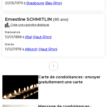
20/05/1979 à
Strasbourg
(
Bas-Rhin
)
Ernestine SCHMITLIN
(80 ans)
Créer une cagnotte obsèques
Naissance
10/01/1898 à
Illtal
(
Haut-Rhin
)
Décès
11/02/1978 à
Altkirch
(
Haut-Rhin
)
1
Carte de condoléances : envoyer
gratuitement une carte
Message de condoléances :