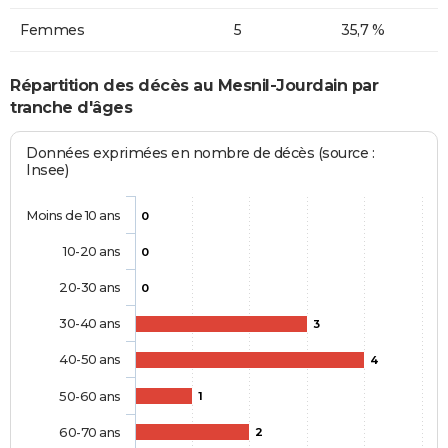
Femmes
5
35,7 %
Répartition des décès au Mesnil-Jourdain par
tranche d'âges
Données exprimées en nombre de décès (source :
Insee)
Moins de 10 ans
0
10-20 ans
0
20-30 ans
0
30-40 ans
3
40-50 ans
4
50-60 ans
1
60-70 ans
2