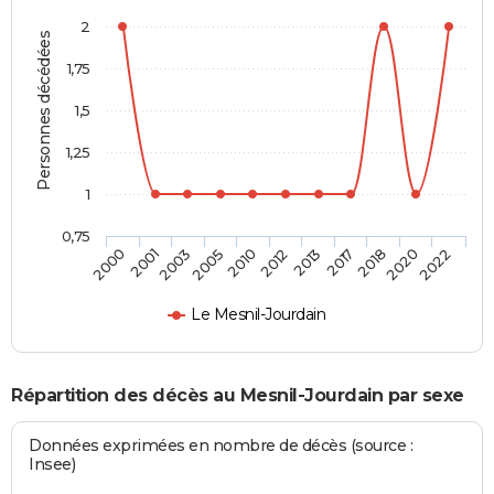
2
Personnes décédées
1,75
1,5
1,25
1
0,75
2013
2012
2010
2005
2003
2001
2000
2022
2020
2018
2017
Le Mesnil-Jourdain
Répartition des décès au Mesnil-Jourdain par sexe
Données exprimées en nombre de décès (source :
Insee)