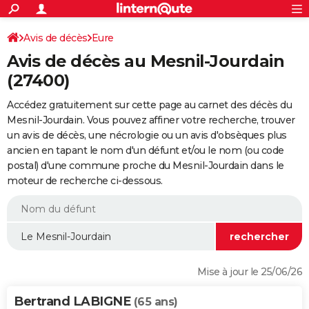
ACTUALITÉS
Connexion
S'inscrire
Avis de décès
Eure
Rechercher
Société
Education
Villes
Politique
Faits Divers
Monde
+
SPORT
Avis de décès au Mesnil-Jourdain
Football
Cyclisme
Forum
Coupe du monde 2026
Tennis
Rugby
CULTURE
(27400)
TNT
Cinéma
Musique
Programme TV
Streaming
Sorties cinéma
+
FINANCE
Accédez gratuitement sur cette page au carnet des décès du
Mesnil-Jourdain. Vous pouvez affiner votre recherche, trouver
Impôts
Immobilier
Banque
Crédit
Retraite
Epargne
Risques naturels par ville
Assurance
AUTO
un avis de décès, une nécrologie ou un avis d'obsèques plus
ancien en tapant le nom d'un défunt et/ou le nom (ou code
Réserver un essai
Berlines
Forum auto
Essais
Citadines
SUV
+
HIGH-TECH
postal) d'une commune proche du Mesnil-Jourdain dans le
moteur de recherche ci-dessous.
Meilleur smartphone
Ordinateurs
Guide high-tech
Mobiles
Internet
Jeux vidéo
+
BRICOLAGE
Aménagement intérieur
Cuisine
Jardinage
+
Forum
Extérieur
Salle de bains
Rangement
WEEK-END
Escapades
Expositions
Week-end nature
Guides de France
Patrimoine
Musées
+
LIFESTYLE
Bien-être
Mode
+
Art de vivre
Loisirs
Modes de vie
SANTE
Mise à jour le 25/06/26
Guide de la santé
Médicaments
+
Alimentation
Maladies
Sommeil
VOYAGE
Bertrand LABIGNE
(65 ans)