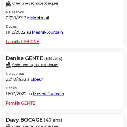
Créer une cagnotte obsèques
City break
Voyage de noces
Climat
Destinations
Voyage nature
Forum
+
PHOTO
Naissance
07/10/1957 à
Montreuil
GUIDES D'ACHAT
Décès
BONS PLANS
11/12/2022 au
Mesnil-Jourdain
CARTE DE VOEUX
Famille LABIGNE
Carte Bonne année
Carte Pâques
Carte de Noël
Carte Saint-Valentin
Carte d'anniversaire
DICTIONNAIRE
Denise GENTE
(88 ans)
Biographies
Expressions
Dictionnaire
Citations
Proverbes
PROGRAMME TV
Créer une cagnotte obsèques
Naissance
COPAINS D'AVANT
22/10/1933 à
Elbeuf
Se connecter
Collèges
Universités
Service militaire
S'inscrire
Lycées
Primaires
Entreprises
Avis de recherche
AVIS DE DÉCÈS
Décès
11/03/2022 au
Mesnil-Jourdain
FORUM
Famille GENTE
Lifestyle
Sport
Television
Cinema
Bricolage
Culture
Auto
Voyage
Davy BOCAGE
(43 ans)
Créer une cagnotte obsèques