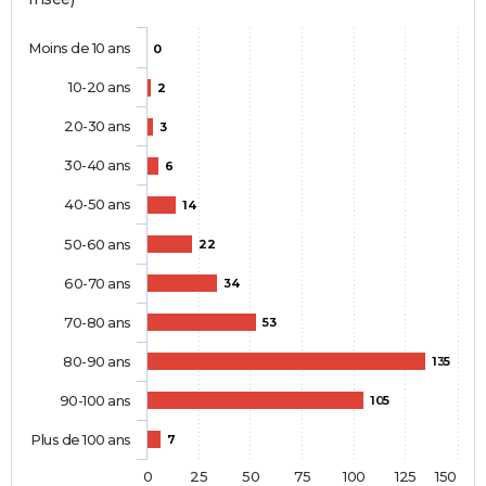
Moins de 10 ans
0
10-20 ans
2
20-30 ans
3
30-40 ans
6
40-50 ans
14
50-60 ans
22
60-70 ans
34
70-80 ans
53
80-90 ans
135
90-100 ans
105
Plus de 100 ans
7
0
25
50
75
100
125
150