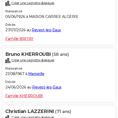
Créer une cagnotte obsèques
City break
Voyage de noces
Climat
Destinations
Voyage nature
Forum
+
PHOTO
Naissance
05/06/1926 à MAISON CARREE ALGERIE
GUIDES D'ACHAT
Décès
BONS PLANS
27/07/2026 au
Revest-les-Eaux
CARTE DE VOEUX
Famille BRITAY
Carte Bonne année
Carte Pâques
Carte de Noël
Carte Saint-Valentin
Carte d'anniversaire
DICTIONNAIRE
Bruno KHERROUBI
(58 ans)
Biographies
Expressions
Dictionnaire
Citations
Proverbes
PROGRAMME TV
Créer une cagnotte obsèques
Naissance
COPAINS D'AVANT
21/08/1967 à
Marseille
Se connecter
Collèges
Universités
Service militaire
S'inscrire
Lycées
Primaires
Entreprises
Avis de recherche
AVIS DE DÉCÈS
Décès
24/06/2026 au
Revest-les-Eaux
FORUM
Famille KHERROUBI
Lifestyle
Sport
Television
Cinema
Bricolage
Culture
Auto
Voyage
Christian LAZZERINI
(71 ans)
Créer une cagnotte obsèques