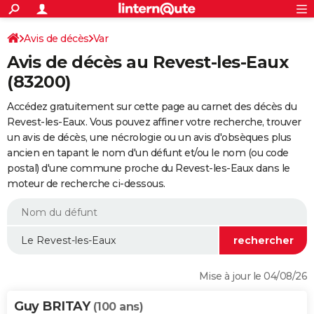
ACTUALITÉS
Connexion
S'inscrire
Avis de décès
Var
Rechercher
Société
Education
Villes
Politique
Faits Divers
Monde
+
SPORT
Avis de décès au Revest-les-Eaux
Football
Cyclisme
Forum
Coupe du monde 2026
Tennis
Rugby
CULTURE
(83200)
TNT
Cinéma
Musique
Programme TV
Streaming
Sorties cinéma
+
FINANCE
Accédez gratuitement sur cette page au carnet des décès du
Revest-les-Eaux. Vous pouvez affiner votre recherche, trouver
Impôts
Immobilier
Banque
Crédit
Retraite
Epargne
Risques naturels par ville
Assurance
AUTO
un avis de décès, une nécrologie ou un avis d'obsèques plus
ancien en tapant le nom d'un défunt et/ou le nom (ou code
Réserver un essai
Berlines
Forum auto
Essais
Citadines
SUV
+
HIGH-TECH
postal) d'une commune proche du Revest-les-Eaux dans le
moteur de recherche ci-dessous.
Meilleur smartphone
Ordinateurs
Guide high-tech
Mobiles
Internet
Jeux vidéo
+
BRICOLAGE
Aménagement intérieur
Cuisine
Jardinage
+
Forum
Extérieur
Salle de bains
Rangement
WEEK-END
Escapades
Expositions
Week-end nature
Guides de France
Patrimoine
Musées
+
LIFESTYLE
Bien-être
Mode
+
Art de vivre
Loisirs
Modes de vie
SANTE
Mise à jour le 04/08/26
Guide de la santé
Médicaments
+
Alimentation
Maladies
Sommeil
VOYAGE
Guy BRITAY
(100 ans)