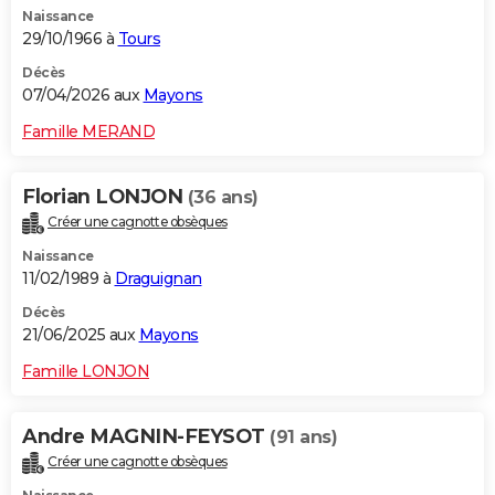
Naissance
City break
Voyage de noces
Climat
Destinations
Voyage nature
Forum
+
PHOTO
29/10/1966 à
Tours
GUIDES D'ACHAT
Décès
07/04/2026 aux
Mayons
BONS PLANS
Famille MERAND
CARTE DE VOEUX
Florian LONJON
(36 ans)
Carte Bonne année
Carte Pâques
Carte de Noël
Carte Saint-Valentin
Carte d'anniversaire
DICTIONNAIRE
Créer une cagnotte obsèques
Biographies
Expressions
Dictionnaire
Citations
Proverbes
PROGRAMME TV
Naissance
11/02/1989 à
Draguignan
COPAINS D'AVANT
Décès
21/06/2025 aux
Mayons
Se connecter
Collèges
Universités
Service militaire
S'inscrire
Lycées
Primaires
Entreprises
Avis de recherche
AVIS DE DÉCÈS
Famille LONJON
FORUM
Lifestyle
Sport
Television
Cinema
Bricolage
Culture
Auto
Voyage
Andre MAGNIN-FEYSOT
(91 ans)
Créer une cagnotte obsèques