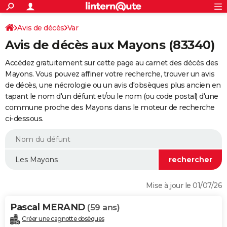
ACTUALITÉS
Connexion
S'inscrire
Avis de décès
Var
Rechercher
Société
Education
Villes
Politique
Faits Divers
Monde
+
SPORT
Avis de décès aux Mayons (83340)
Football
Cyclisme
Forum
Coupe du monde 2026
Tennis
Rugby
CULTURE
Accédez gratuitement sur cette page au carnet des décès des
TNT
Cinéma
Musique
Programme TV
Streaming
Sorties cinéma
+
Mayons. Vous pouvez affiner votre recherche, trouver un avis
FINANCE
de décès, une nécrologie ou un avis d'obsèques plus ancien en
Impôts
Immobilier
Banque
Crédit
Retraite
Epargne
Risques naturels par ville
Assurance
AUTO
tapant le nom d'un défunt et/ou le nom (ou code postal) d'une
commune proche des Mayons dans le moteur de recherche
Réserver un essai
Berlines
Forum auto
Essais
Citadines
SUV
+
HIGH-TECH
ci-dessous.
Meilleur smartphone
Ordinateurs
Guide high-tech
Mobiles
Internet
Jeux vidéo
+
BRICOLAGE
Aménagement intérieur
Cuisine
Jardinage
+
Forum
Extérieur
Salle de bains
Rangement
WEEK-END
Escapades
Expositions
Week-end nature
Guides de France
Patrimoine
Musées
+
LIFESTYLE
Mise à jour le 01/07/26
Bien-être
Mode
+
Art de vivre
Loisirs
Modes de vie
SANTE
Pascal MERAND
(59 ans)
Guide de la santé
Médicaments
+
Alimentation
Maladies
Sommeil
VOYAGE
Créer une cagnotte obsèques