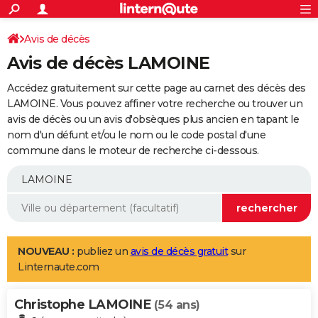
ACTUALITÉS
Connexion
S'inscrire
Avis de décès
Rechercher
Société
Education
Villes
Politique
Faits Divers
Monde
+
SPORT
Avis de décès LAMOINE
Football
Cyclisme
Forum
Coupe du monde 2026
Tennis
Rugby
CULTURE
Accédez gratuitement sur cette page au carnet des décès des
TNT
Cinéma
Musique
Programme TV
Streaming
Sorties cinéma
+
LAMOINE. Vous pouvez affiner votre recherche ou trouver un
FINANCE
avis de décès ou un avis d'obsèques plus ancien en tapant le
Impôts
Immobilier
Banque
Crédit
Retraite
Epargne
Risques naturels par ville
Assurance
AUTO
nom d'un défunt et/ou le nom ou le code postal d'une
commune dans le moteur de recherche ci-dessous.
Réserver un essai
Berlines
Forum auto
Essais
Citadines
SUV
+
HIGH-TECH
Meilleur smartphone
Ordinateurs
Guide high-tech
Mobiles
Internet
Jeux vidéo
+
BRICOLAGE
Aménagement intérieur
Cuisine
Jardinage
+
Forum
Extérieur
Salle de bains
Rangement
WEEK-END
Escapades
Expositions
Week-end nature
Guides de France
Patrimoine
Musées
+
LIFESTYLE
NOUVEAU :
publiez un
avis de décès gratuit
sur
Linternaute.com
Bien-être
Mode
+
Art de vivre
Loisirs
Modes de vie
SANTE
Christophe LAMOINE
Guide de la santé
Médicaments
+
Alimentation
Maladies
Sommeil
(54 ans)
VOYAGE