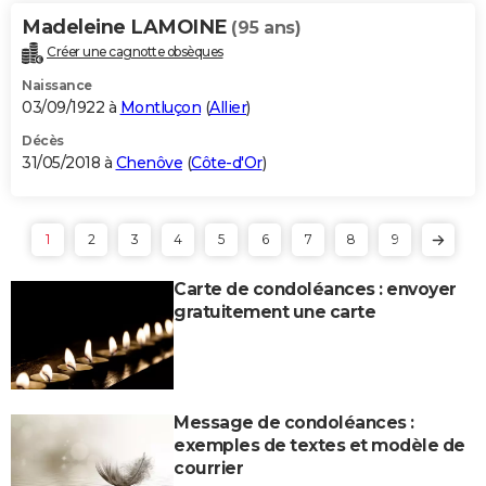
Madeleine LAMOINE
(95 ans)
Créer une cagnotte obsèques
Naissance
03/09/1922 à
Montluçon
(
Allier
)
Décès
31/05/2018 à
Chenôve
(
Côte-d'Or
)
1
2
3
4
5
6
7
8
9
Carte de condoléances : envoyer
gratuitement une carte
Message de condoléances :
exemples de textes et modèle de
courrier