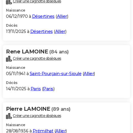
Créer une cagnotte obsèques
City break
Voyage de noces
Climat
Destinations
Voyage nature
Forum
+
PHOTO
Naissance
06/12/1970 à
Désertines
(
Allier
)
GUIDES D'ACHAT
Décès
17/11/2025 à
Désertines
(
Allier
)
BONS PLANS
CARTE DE VOEUX
Rene LAMOINE
(84 ans)
Carte Bonne année
Carte Pâques
Carte de Noël
Carte Saint-Valentin
Carte d'anniversaire
DICTIONNAIRE
Créer une cagnotte obsèques
Biographies
Expressions
Dictionnaire
Citations
Proverbes
PROGRAMME TV
Naissance
05/11/1941 à
Saint-Pourçain-sur-Sioule
(
Allier
)
COPAINS D'AVANT
Décès
14/11/2025 à
Paris
(
Paris
)
Se connecter
Collèges
Universités
Service militaire
S'inscrire
Lycées
Primaires
Entreprises
Avis de recherche
AVIS DE DÉCÈS
FORUM
Pierre LAMOINE
(89 ans)
Lifestyle
Sport
Television
Cinema
Bricolage
Culture
Auto
Voyage
Créer une cagnotte obsèques
Naissance
28/08/1936 à
Prémilhat
(
Allier
)