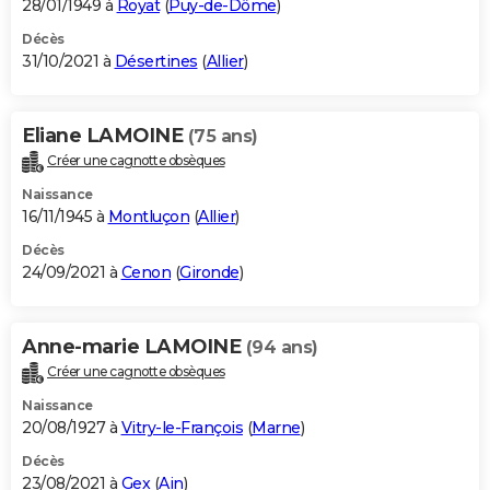
28/01/1949 à
Royat
(
Puy-de-Dôme
)
Décès
31/10/2021 à
Désertines
(
Allier
)
Eliane LAMOINE
(75 ans)
Créer une cagnotte obsèques
Naissance
16/11/1945 à
Montluçon
(
Allier
)
Décès
24/09/2021 à
Cenon
(
Gironde
)
Anne-marie LAMOINE
(94 ans)
Créer une cagnotte obsèques
Naissance
20/08/1927 à
Vitry-le-François
(
Marne
)
Décès
23/08/2021 à
Gex
(
Ain
)