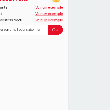
alité
Voir un exemple
rt
Voir un exemple
dossiers d'actu
Voir un exemple