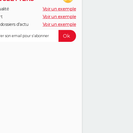
alité
Voir un exemple
rt
Voir un exemple
dossiers d'actu
Voir un exemple