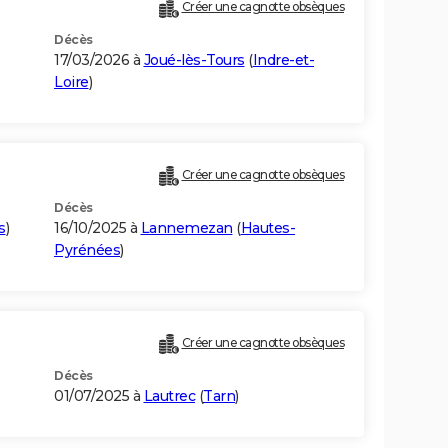
Créer une cagnotte obsèques
Décès
17/03/2026 à
Joué-lès-Tours
(
Indre-et-
Loire
)
Créer une cagnotte obsèques
Décès
s
)
16/10/2025 à
Lannemezan
(
Hautes-
Pyrénées
)
Créer une cagnotte obsèques
Décès
01/07/2025 à
Lautrec
(
Tarn
)