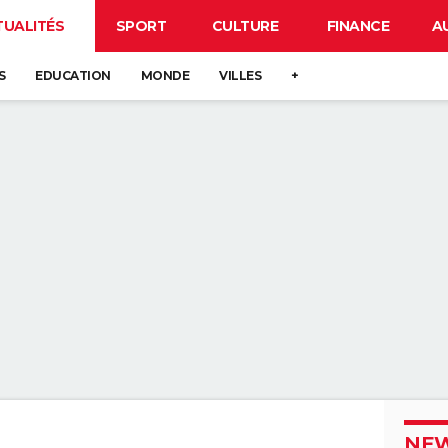
TUALITÉS
SPORT
CULTURE
FINANCE
A
S
EDUCATION
MONDE
VILLES
+
NEW