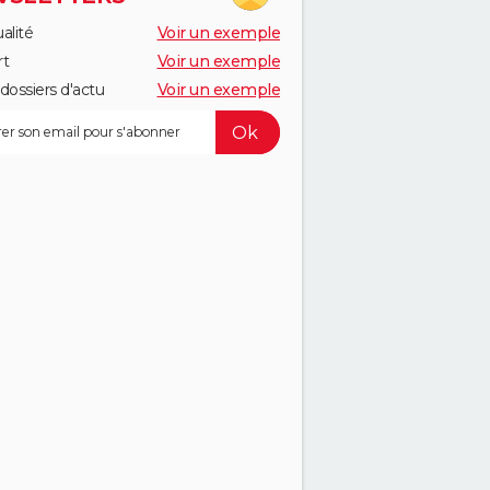
alité
Voir un exemple
rt
Voir un exemple
dossiers d'actu
Voir un exemple