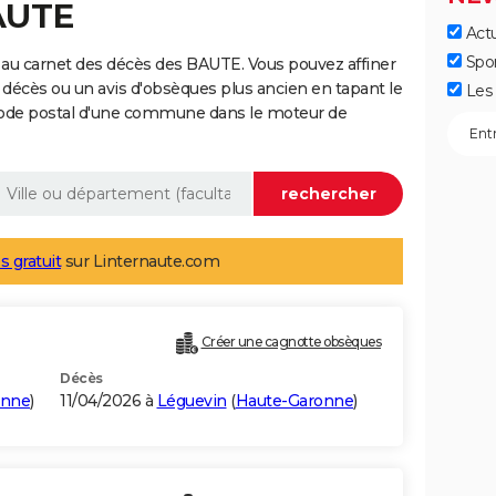
AUTE
Actu
Spo
 au carnet des décès des BAUTE. Vous pouvez affiner
 décès ou un avis d'obsèques plus ancien en tapant le
Les 
code postal d'une commune dans le moteur de
s gratuit
sur Linternaute.com
Créer une cagnotte obsèques
Décès
onne
)
11/04/2026 à
Léguevin
(
Haute-Garonne
)