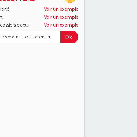
alité
Voir un exemple
rt
Voir un exemple
dossiers d'actu
Voir un exemple